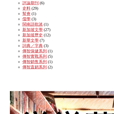
評論期刊
(6)
史料
(29)
幫會
(1)
儒學
(3)
閩南語歌謠
(1)
新加坡文學
(27)
新加坡歷史
(12)
新華文學
(7)
詞典／字典
(3)
傳智保健系列
(1)
傳智實戰系列
(5)
傳智銷售系列
(1)
傳智直銷系列
(2)