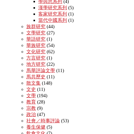
學與思系列
(4)
漢學研究系列
(5)
客家研究系列
(1)
當代中國系列
(1)
族群研究
(44)
文學研究
(27)
華語研究
(1)
華族研究
(54)
文化研究
(62)
方言研究
(1)
地方研究
(22)
馬華評論文學
(11)
馬共歷史
(11)
散文集
(148)
文史
(11)
文學
(194)
教育
(28)
宗教
(9)
政治
(47)
社會／時事評論
(53)
養生保健
(5)
飲食文化
(7)