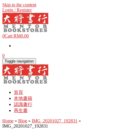
Skip to the content
Login / Register
0
Cart
RM0.00
0
Toggle navigation
首頁
本地書籍
認識書行
再生書
Home
»
Blog
»
IMG_20201027_192831
»
IMG_20201027_192831