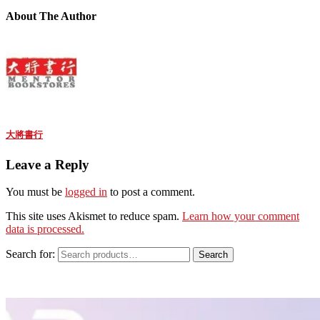
About The Author
大將書行
Leave a Reply
You must be
logged in
to post a comment.
This site uses Akismet to reduce spam.
Learn how your comment
data is processed.
Search for:
Search