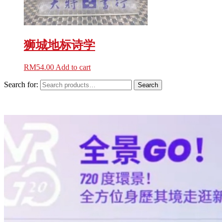
狮城地标诗学
RM
54.00
Add to cart
Search for:
Search