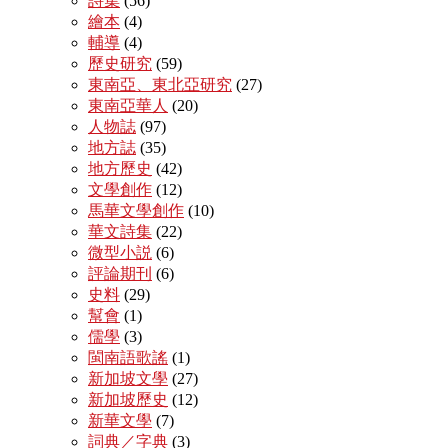
詩集
(56)
繪本
(4)
輔導
(4)
歷史研究
(59)
東南亞、東北亞研究
(27)
東南亞華人
(20)
人物誌
(97)
地方誌
(35)
地方歷史
(42)
文學創作
(12)
馬華文學創作
(10)
華文詩集
(22)
微型小説
(6)
評論期刊
(6)
史料
(29)
幫會
(1)
儒學
(3)
閩南語歌謠
(1)
新加坡文學
(27)
新加坡歷史
(12)
新華文學
(7)
詞典／字典
(3)