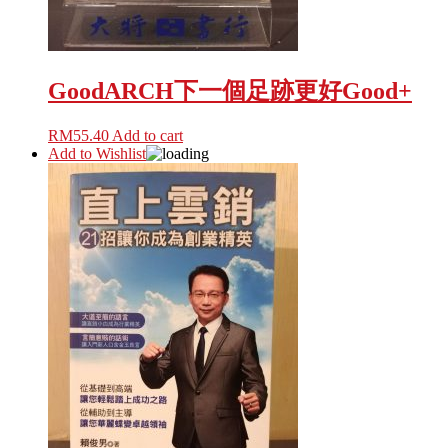
GoodARCH下一個足跡更好Good+
RM
55.40
Add to cart
Add to Wishlist