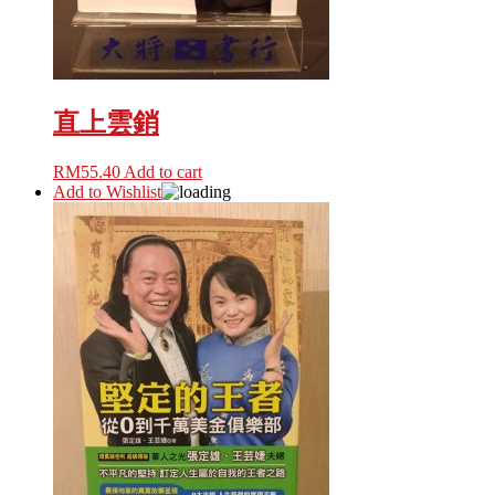
直上雲銷
RM
55.40
Add to cart
Add to Wishlist