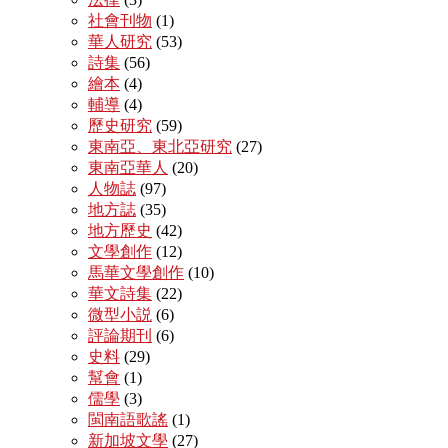
社會刊物
(1)
華人研究
(53)
詩集
(56)
繪本
(4)
輔導
(4)
歷史研究
(59)
東南亞、東北亞研究
(27)
東南亞華人
(20)
人物誌
(97)
地方誌
(35)
地方歷史
(42)
文學創作
(12)
馬華文學創作
(10)
華文詩集
(22)
微型小説
(6)
評論期刊
(6)
史料
(29)
幫會
(1)
儒學
(3)
閩南語歌謠
(1)
新加坡文學
(27)