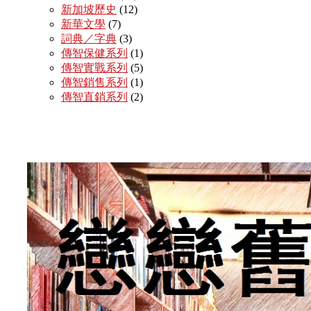
新加坡歷史
(12)
新華文學
(7)
詞典／字典
(3)
傳智保健系列
(1)
傳智實戰系列
(5)
傳智銷售系列
(1)
傳智直銷系列
(2)