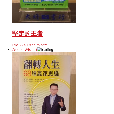
堅定的王者
RM
55.40
Add to cart
Add to Wishlist