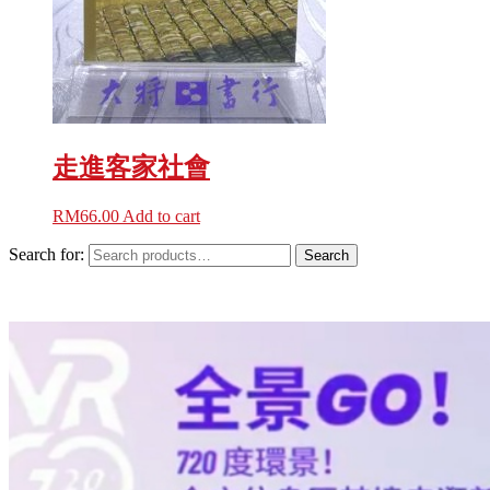
走進客家社會
RM
66.00
Add to cart
Search for:
Search