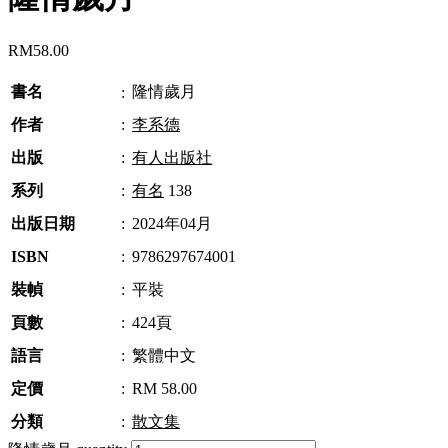
RM
58.00
書名
隆情歲月
:
作者
:
李系德
出版
:
有人出版社
系列
:
有名
138
出版日期
:
2024年04月
ISBN
:
9786297674001
裝幀
:
平裝
頁數
:
424頁
語言
:
繁體中文
定價
:
RM 58.00
分類
:
散文集