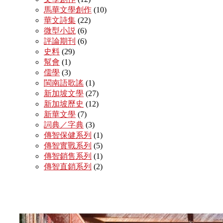
馬華文學創作
(10)
華文詩集
(22)
微型小説
(6)
評論期刊
(6)
史料
(29)
幫會
(1)
儒學
(3)
閩南語歌謠
(1)
新加坡文學
(27)
新加坡歷史
(12)
新華文學
(7)
詞典／字典
(3)
傳智保健系列
(1)
傳智實戰系列
(5)
傳智銷售系列
(1)
傳智直銷系列
(2)