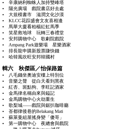
• 辛康納利蜘蛛人加持雙峰塔
• 陽光廣場 戲院書店好去處
• 大規模書市 滋潤文化沙漠
• KLCC花踪盛會文友喜相逢
• 馬華大廈看柏楊紅虹馬季
• 笑星救地球 玩轉三春禮堂
• 安邦購物中心 歌劇院戲院
• Ampang Park遊樂場 星樂酒家
• 排長龍申購新股票賺快錢
• 哈韓風吹旺安邦韓國村
輯六 秋傑區／怡保路篇
• 八毛錢坐奧迪安樓上特別位
• 音樂之聲 從白天看到黑夜
• 紅杏、斑點狗、李旺記酒家
• 金馬律名稱由來與鎰記
• 金馬購物中心火劫重生
• 歌梨城——戲院與鋸扒咖啡廳
• 峇都律後巷的Belakang Mati
• 蘇萊曼組屋搖身變「傻哥」
• 第一購物中心 夜總會與戲院