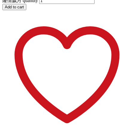
隆情歲月 quantity
Add to cart