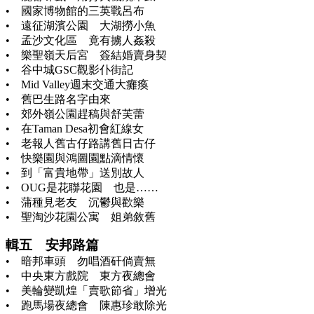
• 國家博物館的三英戰呂布
• 遠征湖濱公園 大湖撈小魚
• 孟沙文化區 竟有擄人姦殺
• 樂聖嶺天后宮 簽結婚賣身契
• 谷中城GSC觀影仆街記
• Mid Valley週末交通大癱瘓
• 舊巴生路名字由來
• 郊外嶺公園趕稿與舒芙蕾
• 在Taman Desa初會紅線女
• 老報人舊古仔路講舊日古仔
• 快樂園與鴻圖園點滴情懷
• 到「富貴地帶」送別故人
• OUG是花聯花園 也是……
• 蒲種見老友 沉鬱與歡樂
• 聖淘沙花園公寓 姐弟敘舊
輯五 安邦路篇
• 暗邦車頭 勿唱酒矸倘賣無
• 中央東方戲院 東方夜總會
• 美輪變凱煌「賣歌節省」增光
• 跑馬場夜總會 陳惠珍敢除光