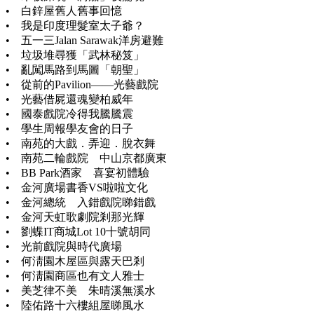
• 白鋅屋舊人舊事回憶
• 我是印度理髮室太子爺？
• 五一三Jalan Sarawak洋房避難
• 垃圾堆尋獲「武林秘笈」
• 亂闖馬路到馬圖「朝聖」
• 從前的Pavilion——光藝戲院
• 光藝借屍還魂變柏威年
• 國泰戲院冷得我騰騰震
• 學生周報學友會的日子
• 南苑的大戲．弄迎．脫衣舞
• 南苑二輪戲院 中山京都廣東
• BB Park酒家 喜宴初體驗
• 金河廣場書香VS啦啦文化
• 金河總統 入錯戲院睇錯戲
• 金河天虹歌劇院剎那光輝
• 劉蝶IT商城Lot 10十號胡同
• 光前戲院與時代廣場
• 何淸園木屋區與露天巴剎
• 何淸園商區也有文人雅士
• 美芝律不美 朱晴溪無溪水
• 陸佑路十六樓組屋睇風水