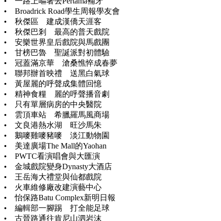
• 一路上嘔著去Pertama補牙
• Broadrick Road學生周報學友會
• 秋傑區 建成漢僑天涯客
• 秋傑巴剎 最高的普天戲院
• 安樂世界皇后戲院與馬戲團
• 甘榜巴魯 聖誕派對初體驗
• 冠蓋滿京華 滄桑憔悴成春夢
• 聯邦辦首映禮 送黑白氣球
• 黃屋麗的呼聲成集體回憶
• 精神食糧 麗的呼聲播音劇
• 只有單層病房的中央醫院
• 雲頂車站 希臘羅馬風商場
• 文良港熱水湖 旺沙馬朱
• 鵝嘜雞嘜豬嘜 淡江動物園
• 美達廣場The Mall的Yaohan
• PWTC看演唱會與大匯演
• 金城戲院變身Dynasty大酒店
• 王岳海大禮堂與仙都戲院
• 火車維修廠改建演藝中心
• 怡保路Batu Complex新明日報
• 編輯部一腳踢 打全能足球
• 古晉路通往肯尼山泗岩沫