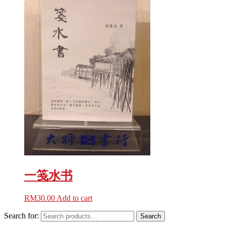
一笺水书
RM
30.00
Add to cart
Search for:
Search