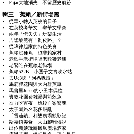
• Fajar大地消失 不留歷史痕跡
輯三 蕉賴／新街場篇
• 從華小轉入英校的日子
• 在英校考華文 辦華文學會
• 兩年「慌失失」玩樂生活
• 吉隆坡竟有「剝皮路」？
• 從啤律起家的特色美食
• 蕉賴沒種蕉 也非賴家村
• 老歌手老街場唱老歌饗老餅
• 老饕吃在蕉賴老街場
• 蕉賴522B 小圈子文青吹水站
• 去Ue3睇「阿媽嘅燈」
• 馬鹿狸花園與大內群英車
• 馬魯里Jusco的小丑木偶鐘
• 寶敦花園豬雜湯與筍殼魚
• 友力吃宵夜 槍殺血案驚魂
• 太子園路名花多眼亂
• 「雪茄鎮」利雙廣場觀影記
• 斯嘉鎮美食 大山腳雞傳說
• 出位新娘玩轉鳳凰廣場酒家