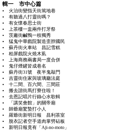
輯一 市中心篇
• 火治街變指天街篤地巷
• 有聽過八打靈街嗎？
• 有女懷春思士街
• 上茶樓一盅兩件打牙祭
• 茨廠街鹹鴨一枝獨秀
• 猛鬼中華戲院製造歪脖國民
• 蘇丹街火車站 昌記雪糕
• 柏屏戲院火燒木虱
• 上海商務兩書局一度合併
• 鬼仔煙鏟皆成巷名
• 蘇丹街31號 夜半鬼敲門
• 吉靈街住家與玻璃廳法庭
• 十二間、百六間、三間莊
• 搬去諧街馬打寮住啦！
• 去恩記唱片行錄心水歌輯
• 「講笑會館」的關帝廟
• 師爺廟驚蟄打小人
• 羅爺街新明日報 昌利茶室
• 脫衣記者空手道肉掌劈砧板
• 新明日報竟有「Aji-no-moto」