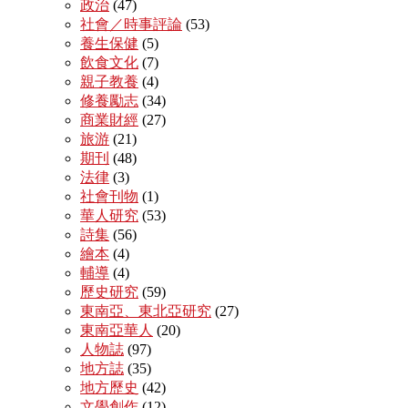
政治
(47)
社會／時事評論
(53)
養生保健
(5)
飲食文化
(7)
親子教養
(4)
修養勵志
(34)
商業財經
(27)
旅游
(21)
期刊
(48)
法律
(3)
社會刊物
(1)
華人研究
(53)
詩集
(56)
繪本
(4)
輔導
(4)
歷史研究
(59)
東南亞、東北亞研究
(27)
東南亞華人
(20)
人物誌
(97)
地方誌
(35)
地方歷史
(42)
文學創作
(12)