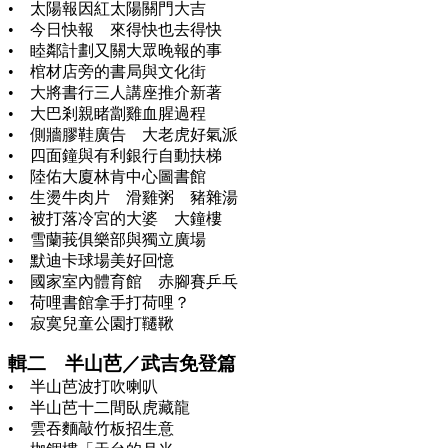
• 太陽報因紅太陽關門大吉
• 今日快報 來得快也去得快
• 睦鄰計劃又關大眾晚報的事
• 棺材店旁的書局與文化街
• 大將書行三人講座推介新著
• 大巴剎親睹劏雞血腥過程
• 側牆膠鞋廣告 大老虎好氣派
• 四面鐘與有利銀行自動扶梯
• 陸佑大廈林肯中心圖書館
• 生燙牛肉片 滑雞粥 豬雜湯
• 被打落冷宮的大婆 大鐘樓
• 雪蘭莪俱樂部與獨立廣場
• 默迪卡球場美好回憶
• 國家室內體育館 赤腳賽乒乓
• 荷哩書館拿手打荷哩？
• 寂寞兒童公園打韆鞦
輯二 半山芭／武吉免登篇
• 半山芭波打吹喇叭
• 半山芭十二間臥虎藏龍
• 雲吞麵敲竹板招生意