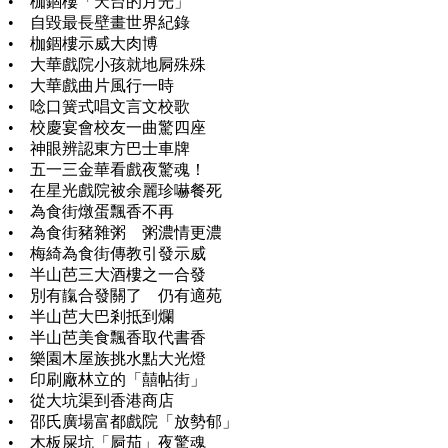
• 枷錮樓「天台的月光」
• 自毀最長壁畫世界紀錄
• 枷錮樓示威大肉博
• 大華戲院小孩就地屙殊殊
• 大華戲曲片風行一時
• 唸口簧式唱文言文校歌
• 校慶宴會校友一曲驚四座
• 神眼辨認東方巴士車牌
• 五一三金華看戲夜驚魂！
• 在星光戲院被余麗珍嚇餐死
• 為食街燉蛋飄香不再
• 為食街豬雜粥 粥濃情更濃
• 梅綺為食街傳教引發示威
• 半山芭三大酒樓之一合發
• 別有靝合發關了 仍有適苑
• 半山芭大巴剎抵到爛
• 半山芭美食飄香取代書香
• 樂園木屋族挑水點大光燈
• 印刷廠林立的「囍帖街」
• 從大坑渠到香港商店
• 邵氏廣場富都戲院「放勢郁」
• 木板屎坑「屙茄」夜驚魂