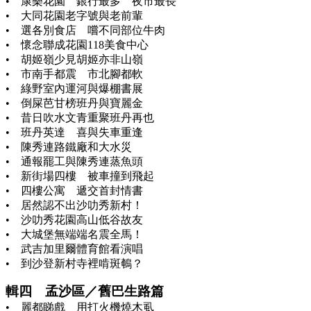
• 康樂花園 銀行最多 夜市最長
• 大同花園老字號與老前輩
• 選各別食店 嚐不同部位牛肉
• 懷念聯成花園118美食中心
• 胡姬嶺少見胡姬亦非山嶺
• 市南手都震 市北腳都軟
• 綠野室內運河與爆棚書展
• 倒屎芭甘榜班丹與寶麗金
• 昔日吹水文青重聚班丹再也
• 班丹英達 喜與失車重逢
• 陳秀連路鐵廠和大水災
• 通報罷工與陳秀連蒸魚頭
• 新街場四樓 被車撞到飛起
• 四樓公寓 遞交首封情書
• 居然認不出沙叻秀新村！
• 沙叻秀花園高山低谷故友
• 大城堡無端端名震全馬！
• 武吉加里爾體育館看演唱
• 到沙登新村寺裡啃斑鵪？
輯四 孟沙區／舊巴生路篇
• 麗都睇戲 用打火機燒木虱