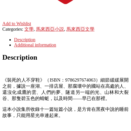
Add to Wishlist
Categories:
文學
,
馬來西亞小説
,
馬來西亞文學
Description
Additional information
Description
《裝死的人不穿鞋》（ISBN：9786297674063）細節緩緩展開
之前，據說一座湖、一排店屋、那腐壞中的國站在高處的人、
還沒化成鷹的雲、人們的夢、隧道另一端的光、山林和大裂
谷、那隻碧玉色的蜻蜓，以及時間——早已在那裡。
這本小說集所收錄十一篇短篇小說，是方肯在黑夜中說的睡前
故事，只能用星光串連起來。