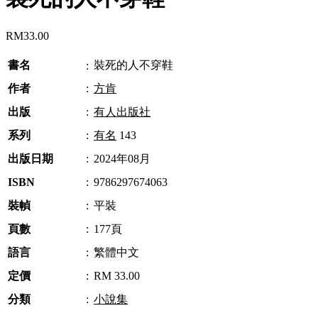
RM
33.00
書名
裝死的人不穿鞋
:
作者
:
方肯
出版
:
有人出版社
系列
:
有名
143
出版日期
:
2024年08月
ISBN
:
9786297674063
裝幀
:
平裝
頁數
:
177頁
語言
:
繁體中文
定價
:
RM 33.00
分類
:
小說集