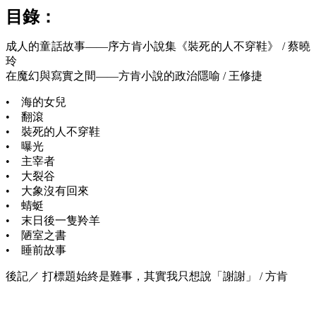
目錄：
成人的童話故事——序方肯小說集《裝死的人不穿鞋》 / 蔡曉
玲
在魔幻與寫實之間——方肯小說的政治隱喻 / 王修捷
• 海的女兒
• 翻滾
• 裝死的人不穿鞋
• 曝光
• 主宰者
• 大裂谷
• 大象沒有回來
• 蜻蜓
• 末日後一隻羚羊
• 陋室之書
• 睡前故事
後記／ 打標題始終是難事，其實我只想說「謝謝」 / 方肯