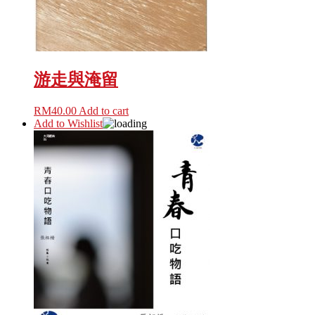
游走與淹留
RM
40.00
Add to cart
Add to Wishlist