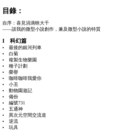
目錄：
自序：喜見涓滴映大千
——談我的微型小說創作，兼及微型小說的特質
I 科幻篇
• 最後的銀河列車
• 白菊
• 複製生物樂園
• 種子計劃
• 榮譽
• 咖啡咖啡我愛你
• 小丑
• 動物園遊記
• 備份
• 編號731
• 五通神
• 異次元空間交流道
• 逆流
• 玩具