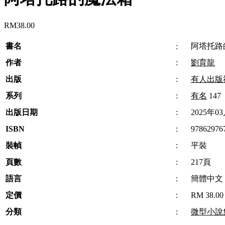
RM
38.00
書名
阿塔托路
:
作者
:
劉育龍
出版
:
有人出版
系列
:
有名
147
出版日期
:
2025年0
ISBN
:
97862976
裝幀
:
平裝
頁數
:
217頁
語言
:
簡體中文
定價
:
RM 38.00
分類
:
微型小說