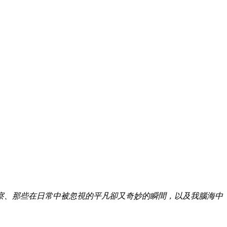
察、那些在日常中被忽視的平凡卻又奇妙的瞬間，以及我腦海中