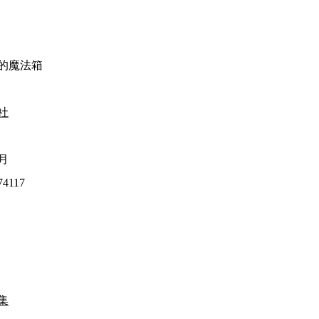
的魔法箱
社
3月
74117
集