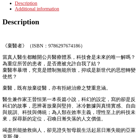
Description
Additional information
Description
《棄醫者》（ISBN：9786297674186）
當真人醫生都離開公共醫療體系，科技會是未來的唯一解嗎？
為重症所苦的患者，是否應被允許自我了結？
棄醫率暴增，究竟是體制無能所致，抑或是新世代的思想轉變
使然？
棄醫，既有放棄從醫，亦有拒絕治療之雙重意涵。
醫生兼作家王晉恒第一本長篇小說，科幻的設定，寫的卻是反
科幻的故事，思辨著放棄與堅持、冰冷數據與真情實感、自由
與規訓、科技與傳統；為人類在效率主義，理性至上的科技未
來，探尋新的定位，召喚日漸失落的人文價值。
竭盡所能搶救病人，卻見證失智母親生活起居日漸失能的亞萊
克斯·陳。