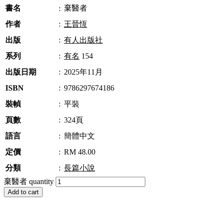
書名
棄醫者
:
作者
:
王晉恆
出版
:
有人出版社
系列
:
有名
154
出版日期
:
2025年11月
ISBN
:
9786297674186
裝幀
:
平裝
頁數
:
324頁
語言
:
簡體中文
定價
:
RM 48.00
分類
:
長篇小說
棄醫者 quantity
Add to cart