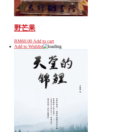
野芒果
RM
60.00
Add to cart
Add to Wishlist