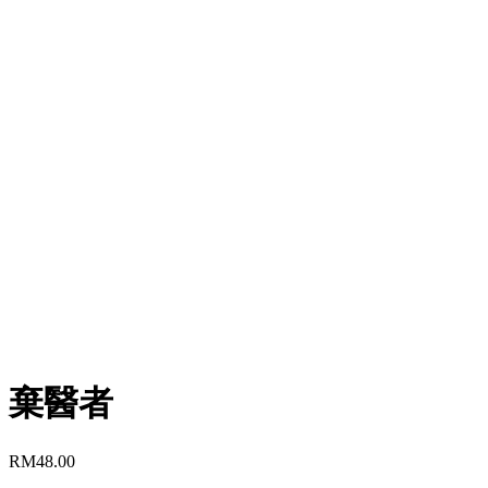
棄醫者
RM
48.00