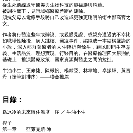
從生死前線退守醫美與生物科技的廖福勝與科迪。
被調往鄉下，見證城鄉醫療差距的婕晞。
頑抗父母以電療手段將自己改造成更強更聰明的衛生部高官之
女。
作者將行醫這些年或聽說、或親眼見證、或親身遭遇的不幸比
如職場性騷擾、病人跳樓、霸凌事件，編織成一本結構嚴謹的
小說，深入那群棄醫者的人生轉折與餘生，藉以叩問生存意
義、生活品質、理想實現、行醫目的。在醫療倫理四大原則的
基礎上，推演醫療政策、國家資源與醫患之間的拉扯。
牛油小生、王修捷、陳楸帆、楊隸亞、林韋地、卓振輝、黃言
丹（按筆劃排序）——聯合推薦
目錄：
爲冰冷的未來留住溫度 序 ／ 牛油小生
楔子
第一章 亞萊克斯·陳