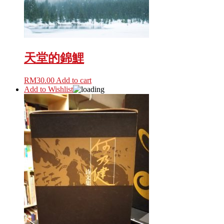
天堂的錦鯉
RM
30.00
Add to cart
Add to Wishlist