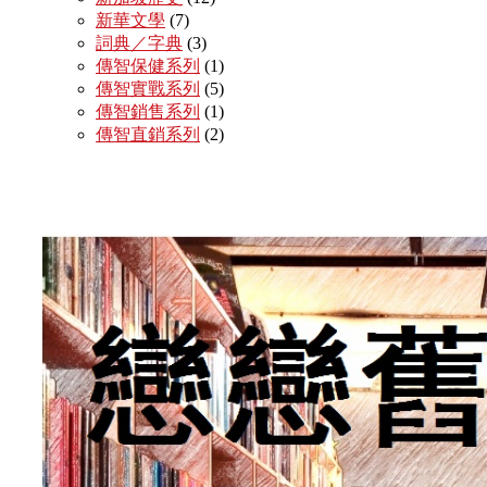
新華文學
(7)
詞典／字典
(3)
傳智保健系列
(1)
傳智實戰系列
(5)
傳智銷售系列
(1)
傳智直銷系列
(2)