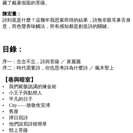
藏了戴著假面的菩薩。
陳宏量：
詩到底是什麼？這幾年我思索而得的結果，詩無非眼耳鼻舌身
意，而色聲香味觸法，所有感知都是創造詩的關鍵。
目錄：
序一：念念不忘，詩與菩薩 ／ 黃麗麗
序二：時代需要詩，但也思考詩為什麼詩 ／ 瘋木聖上
【巷與暗室】
• 我們屍骸詭譎的煉金術
• 小王子與點燈人
• 平凡的日子
• City——致敬焦安溥
• 舊屋
• 擇日寫詩
• 他們說寫詩很簡單
• 頸上菩薩