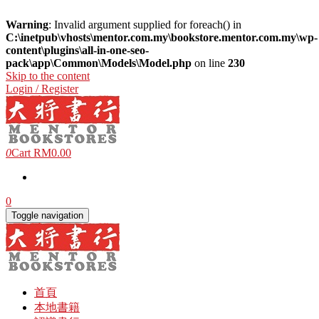
Warning
: Invalid argument supplied for foreach() in
C:\inetpub\vhosts\mentor.com.my\bookstore.mentor.com.my\wp-
content\plugins\all-in-one-seo-
pack\app\Common\Models\Model.php
on line
230
Skip to the content
Login / Register
0
Cart
RM0.00
0
Toggle navigation
首頁
本地書籍