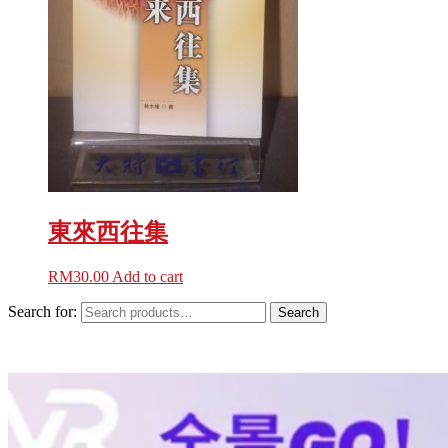
東來西往集
RM
30.00
Add to cart
Search for:
Search