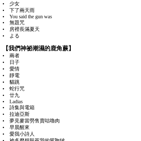
• 少女
• 下了兩天雨
• You said the gun was
• 無題咒
• 房裡長滿夏天
• よる
【我們神祕潮濕的鹿角蕨】
• 兩者
• 日子
• 愛情
• 靜電
• 貓跳
• 蛇行咒
• 廿九
• Ladias
• 詩集與電箱
• 拉迪亞斯
• 夢見麥當勞售賣咕嚕肉
• 早晨醒來
• 愛我小詩人
• 祂多麼想殺死我的㺢㹢狓