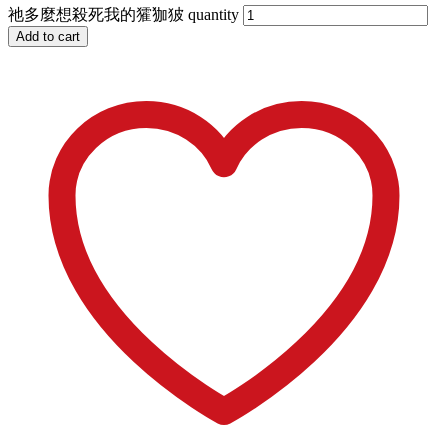
祂多麼想殺死我的㺢㹢狓 quantity
Add to cart