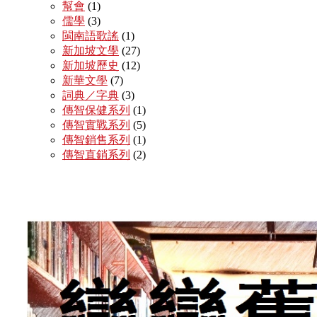
幫會
(1)
儒學
(3)
閩南語歌謠
(1)
新加坡文學
(27)
新加坡歷史
(12)
新華文學
(7)
詞典／字典
(3)
傳智保健系列
(1)
傳智實戰系列
(5)
傳智銷售系列
(1)
傳智直銷系列
(2)