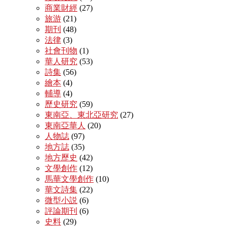
商業財經
(27)
旅游
(21)
期刊
(48)
法律
(3)
社會刊物
(1)
華人研究
(53)
詩集
(56)
繪本
(4)
輔導
(4)
歷史研究
(59)
東南亞、東北亞研究
(27)
東南亞華人
(20)
人物誌
(97)
地方誌
(35)
地方歷史
(42)
文學創作
(12)
馬華文學創作
(10)
華文詩集
(22)
微型小説
(6)
評論期刊
(6)
史料
(29)