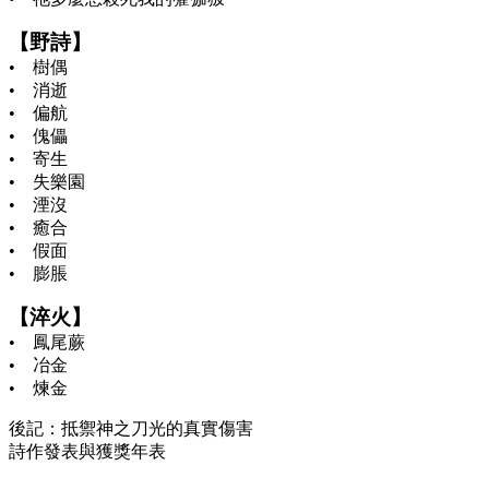
【野詩】
• 樹偶
• 消逝
• 偏航
• 傀儡
• 寄生
• 失樂園
• 湮沒
• 癒合
• 假面
• 膨脹
【淬火】
• 鳳尾蕨
• 冶金
• 煉金
後記：抵禦神之刀光的真實傷害
詩作發表與獲獎年表