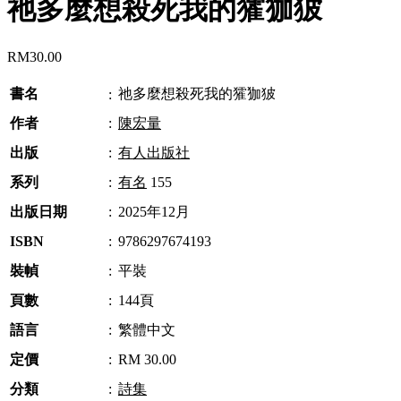
祂多麼想殺死我的㺢㹢狓
RM
30.00
書名
祂多麼想殺死我的㺢㹢狓
:
作者
:
陳宏量
出版
:
有人出版社
系列
:
有名
155
出版日期
:
2025年12月
ISBN
:
9786297674193
裝幀
:
平裝
頁數
:
144頁
語言
:
繁體中文
定價
:
RM 30.00
分類
:
詩集