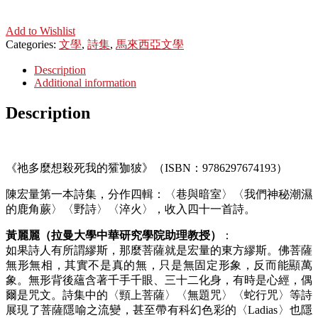
Add to Wishlist
Categories:
文學
,
詩集
,
馬來西亞文學
Description
Additional information
Description
《祂多麼想殺死我的㺢㹢狓》（ISBN：9786297674193）
陳宏量第一本詩集，分作四輯：〈巷與暗室〉〈我們神秘潮濕
的鹿角蕨〉〈野詩〉〈淬火〉，收入四十一首詩。
黃麗麗（拉曼大學中華研究學院助理教授）
：
如果詩人有所謂繆斯，那麼菩薩就是宏量的東方繆斯。佛菩薩
無形無相，其實不是真的無，只是無固定形象，反而能顯萬
象。無形背後蘊含著千手千眼、三十二化身，有時是心經，偶
爾是咒文。詩集中的〈頸上菩薩〉〈無題咒〉〈蛇行咒〉等詩
展現了菩薩隱喻之流變，甚至帶有科幻色彩的〈Ladias〉也隱