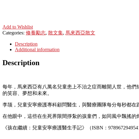
Add to Wishlist
Categories:
修養勵志
,
散文集
,
馬來西亞散文
Description
Additional information
Description
每年，馬來西亞有八萬名兒童患上不治之症而離開人世，他們
的笑容、夢想和未來。
李颉，兒童安寧療護專科顧問醫生，與醫療團隊每分每秒都在
在他眼中，這些在生死界限間掙紮的孩童們，如同風中飄搖的
《孩在繼續：兒童安寧療護醫生手記》（ISBN：9789672