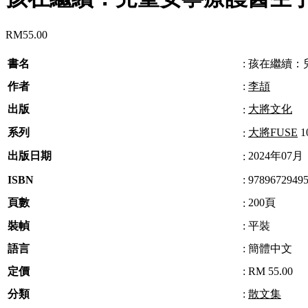
RM
55.00
書名
:
孩在繼續：
作者
:
李頡
出版
大將文化
:
系列
大將FUSE
1
:
出版日期
2024年07月
:
ISBN
:
9789672949
頁數
200頁
:
裝幀
:
平裝
語言
:
簡體中文
定價
:
RM 55.00
分類
:
散文集