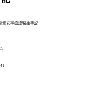
兒童安寧療護醫生手記
05
541