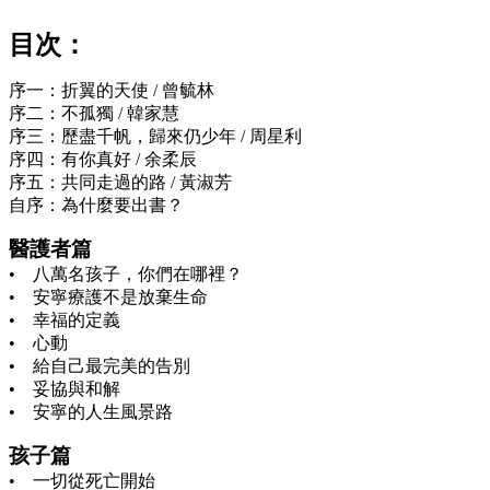
目次：
序一：折翼的天使 / 曾毓林
序二：不孤獨 / 韓家慧
序三：歷盡千帆，歸來仍少年 / 周星利
序四：有你真好 / 余柔辰
序五：共同走過的路 / 黃淑芳
自序：為什麼要出書？
醫護者篇
• 八萬名孩子，你們在哪裡？
• 安寧療護不是放棄生命
• 幸福的定義
• 心動
• 給自己最完美的告別
• 妥協與和解
• 安寧的人生風景路
孩子篇
• 一切從死亡開始