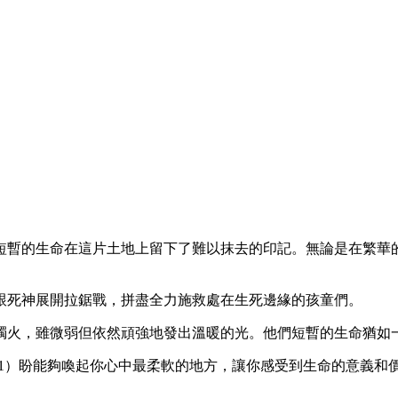
短暫的生命在這片土地上留下了難以抹去的印記。無論是在繁華
跟死神展開拉鋸戰，拼盡全力施救處在生死邊緣的孩童們。
燭火，雖微弱但依然頑強地發出溫暖的光。他們短暫的生命猶如
949541）盼能夠喚起你心中最柔軟的地方，讓你感受到生命的意