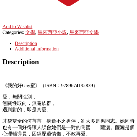
Add to Wishlist
Categories:
文學
,
馬來西亞小説
,
馬來西亞文學
Description
Additional information
Description
《我的好Gay蜜》（ISBN：9789674192839）
愛，無關性別，
無關性取向，無關族群，
遇到對的，即是真愛。
才貌雙全的何苒苒，身邊不乏男伴，卻大多是男同志。她同時
也有一個好得讓人誤會她們是一對的閨蜜——薩灑。薩灑是個
心理輔導員，因經歷過情傷，不敢再愛。