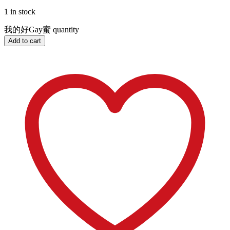
1 in stock
我的好Gay蜜 quantity
Add to cart