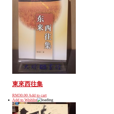
東來西往集
RM
30.00
Add to cart
Add to Wishlist