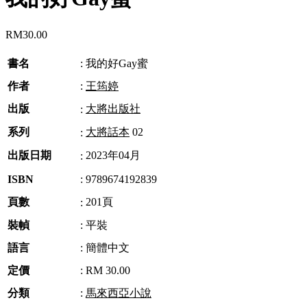
RM
30.00
書名
:
我的好Gay蜜
作者
:
王筠婷
出版
大將出版社
:
系列
大將話本
02
:
出版日期
2023年04月
:
ISBN
:
9789674192839
頁數
201頁
:
裝幀
:
平裝
語言
:
簡體中文
定價
:
RM 30.00
分類
:
馬來西亞小說