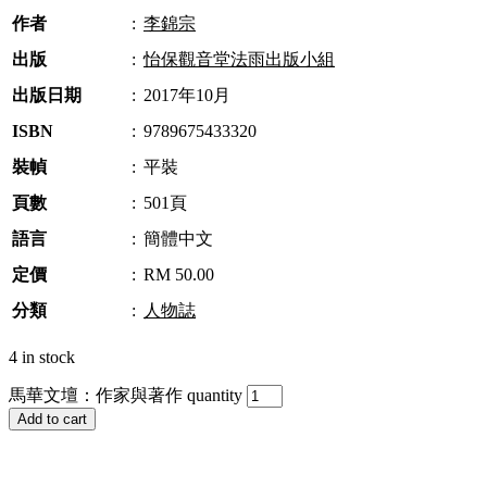
作者
:
李錦宗
出版
:
怡保觀音堂法雨出版小組
出版日期
:
2017年10月
ISBN
:
9789675433320
裝幀
:
平裝
頁數
:
501頁
語言
:
簡體中文
定價
:
RM 50.00
分類
:
人物誌
4 in stock
馬華文壇：作家與著作 quantity
Add to cart