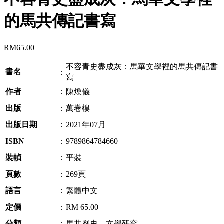
的馬共傳記書寫
RM
65.00
不容青史盡成灰：馬華文學裡的馬共傳記書
書名
:
寫
作者
:
陳煥儀
出版
:
萬卷樓
出版日期
:
2021年07月
ISBN
:
9789864784660
裝幀
:
平裝
頁數
:
269頁
語言
:
繁體中文
定價
:
RM 65.00
分類
:
馬共歷史
、
文學研究