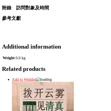
附錄 訪問對象及時間
參考文獻
Additional information
Weight
0.6 kg
Related products
Add to Wishlist