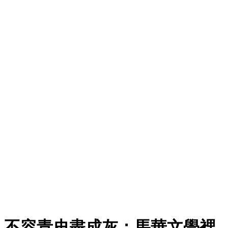
不容青史盡成灰：馬華文學裡