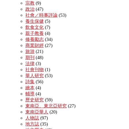
宗教
(9)
政治
(47)
社會／時事評論
(53)
養生保健
(5)
飲食文化
(7)
親子教養
(4)
修養勵志
(34)
商業財經
(27)
旅游
(21)
期刊
(48)
法律
(3)
社會刊物
(1)
華人研究
(53)
詩集
(56)
繪本
(4)
輔導
(4)
歷史研究
(59)
東南亞、東北亞研究
(27)
東南亞華人
(20)
人物誌
(97)
地方誌
(35)