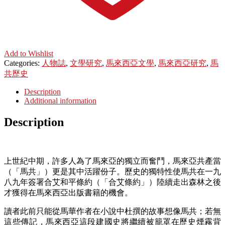
Add to Wishlist
Categories:
人物誌
,
文學研究
,
馬來西亞文學
,
馬來西亞研究
,
馬
共歷史
Description
Additional information
Description
上世紀中期，許多人為了馬來亞的獨立而奮鬥，馬來亞共產當
（「馬共」）更是其中活躍份子。歷史的獨特性使馬共在一九
八九年簽署合艾和平條約（「合艾條約」）陸續走出森林之後
才獲得在馬來西亞出版書籍的機會。
讀者此前只能從馬華作者在小說中杜撰的故事想像馬共；若無
這些傳記，馬來西亞這段建國史將繼續被籠罩在歷史煙霧背