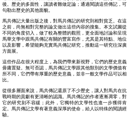
後。歷史的多面性，讓讀者難做定論；通過閱讀這些傳記，可
勾勒出歷史的其他面貌。
馬共傳記大量出版之後，對馬共傳記的研究則相對貧乏。在這
之前，尚無相對完整的論文做出這些內容的搜集。本文試圖從
不同的角度切入，做了較為整體的觀照，更全面地討論和呈現
馬華文學中跟馬共傳記有關的豐富寫作，尤其是其特點、地位
以及影響，希望能夠充實馬共傳記研究，推動這一研究往深廣
方面展。
這些作品在很大程度上，為我們帶來新視野，它們的歷史意義
毋庸置疑。無可否認，馬共傳記文學跟其他類別的文學價值有
所不同，它們帶有厚重的歷史意義，並非一般文學作品可以相
比。
從很多層面來說，馬共傳記還原了不少歷史，讓人對馬共在抗
戰時期的貢獻有更清晰的認識。馬共傳記的作者逐漸凋零，對
它的研究刻不容緩；此外，它獨特的文學性也進一步獲得肯
定。馬共傳記文學有著意義深厚的使命，給人以特殊的閱讀經
驗。