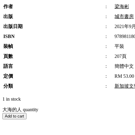
作者
:
梁海彬
出版
:
城市書房
出版日期
:
2021年9
ISBN
:
97898118
裝幀
:
平裝
頁數
:
207頁
語言
:
簡體中文
定價
:
RM 53.00
分類
:
新加坡文
1 in stock
大海的人 quantity
Add to cart