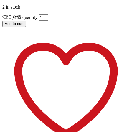
2 in stock
汩汩乡情 quantity
Add to cart