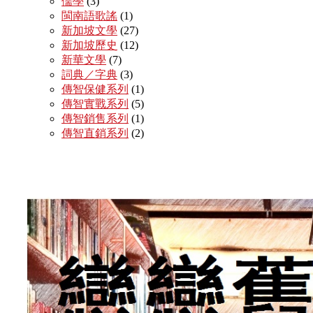
儒學
(3)
閩南語歌謠
(1)
新加坡文學
(27)
新加坡歷史
(12)
新華文學
(7)
詞典／字典
(3)
傳智保健系列
(1)
傳智實戰系列
(5)
傳智銷售系列
(1)
傳智直銷系列
(2)