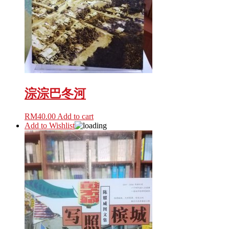
淙淙巴冬河
RM
40.00
Add to cart
Add to Wishlist