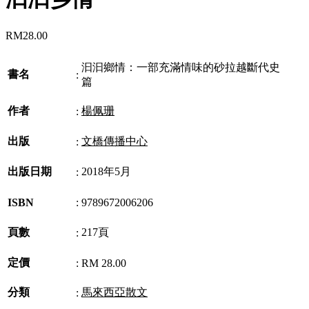
RM
28.00
汩汩鄉情：一部充滿情味的砂拉越斷代史
書名
:
篇
作者
楊佩珊
:
出版
文橋傳播中心
:
出版日期
2018年5月
:
ISBN
:
9789672006206
頁數
217頁
:
定價
:
RM 28.00
分類
馬來西亞散文
: