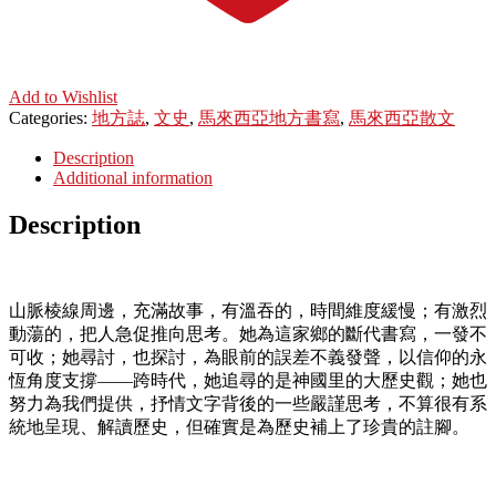
Add to Wishlist
Categories:
地方誌
,
文史
,
馬來西亞地方書寫
,
馬來西亞散文
Description
Additional information
Description
山脈棱線周邊，充滿故事，有溫吞的，時間維度緩慢；有激烈
動蕩的，把人急促推向思考。她為這家鄉的斷代書寫，一發不
可收；她尋討，也探討，為眼前的誤差不義發聲，以信仰的永
恆角度支撐——跨時代，她追尋的是神國里的大歷史觀；她也
努力為我們提供，抒情文字背後的一些嚴謹思考，不算很有系
統地呈現、解讀歷史，但確實是為歷史補上了珍貴的註腳。