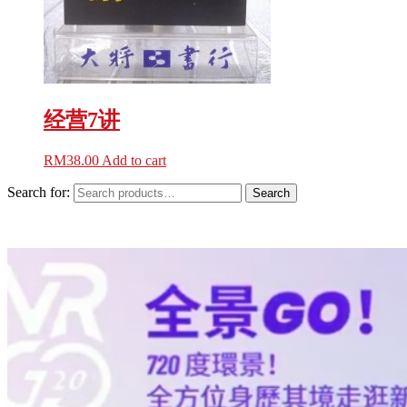
经营7讲
RM
38.00
Add to cart
Search for:
Search