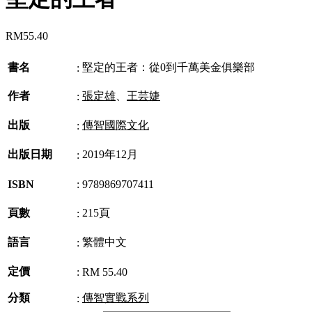
RM
55.40
書名
堅定的王者：從0到千萬美金俱樂部
:
作者
張定雄
、
王芸婕
:
出版
傳智國際文化
:
出版日期
2019年12月
:
ISBN
:
9789869707411
頁數
215頁
:
語言
繁體中文
:
定價
:
RM 55.40
分類
傳智實戰系列
: