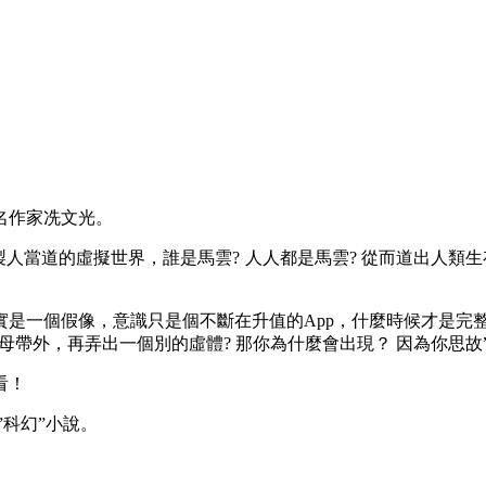
名作家冼文光。
當道的虛擬世界，誰是馬雲? 人人都是馬雲? 從而道出人類生
個假像，意識只是個不斷在升值的App，什麼時候才是完整? 
母帶外，再弄出一個別的虛體? 那你為什麼會出現？ 因為你思故
看！
科幻”小說。