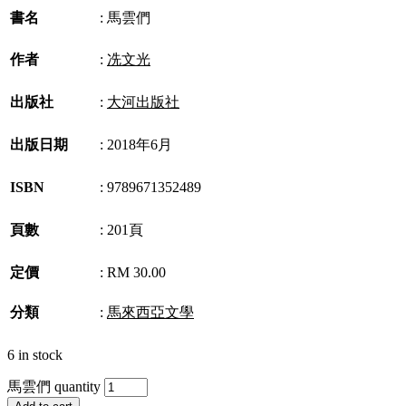
書名
:
馬雲們
作者
:
冼文光
出版社
:
大河出版社
出版日期
:
2018年6月
ISBN
:
9789671352489
頁數
:
201頁
定價
:
RM 30.00
分類
:
馬來西亞文學
6 in stock
馬雲們 quantity