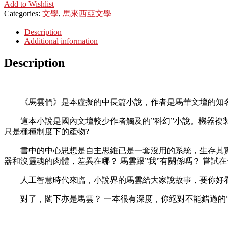
Add to Wishlist
Categories:
文學
,
馬來西亞文學
Description
Additional information
Description
《馬雲們》是本虛擬的中長篇小說，作者是馬華文壇的知
這本小說是國內文壇較少作者觸及的”科幻”小說。機器複製人
只是種種制度下的產物?
書中的中心思想是自主思維已是一套沒用的系統，生存其實是一
器和沒靈魂的肉體，差異在哪？ 馬雲跟”我”有關係嗎？ 嘗試在
人工智慧時代來臨，小說界的馬雲給大家說故事，要你好
對了，閣下亦是馬雲？ 一本很有深度，你絕對不能錯過的”