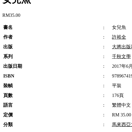
RM
35.00
書名
女兒魚
:
作者
:
許裕全
出版
:
大將出版
系列
:
千秋文學
出版日期
:
2017年6
ISBN
:
97896741
裝幀
:
平裝
頁數
:
176頁
語言
:
繁體中文
定價
:
RM 35.00
分類
:
馬來西亞