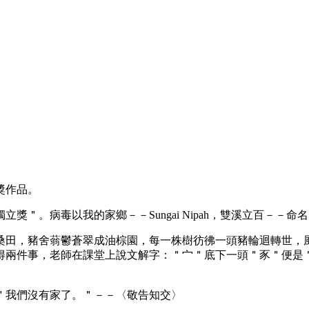
獎作品。
獎＂。病毒以我的家鄉－－Sungai Nipah，雙溪立百－
桑田，豬舍蓊鬱蒼翠成油棕園，每一株樹彷彿一頭豬輪迴轉世，
得兩件事，老師在課堂上說文解字：＂宀＂底下一頭＂豕＂便是
＂我們沒有家了。＂－－〈敬告知交〉