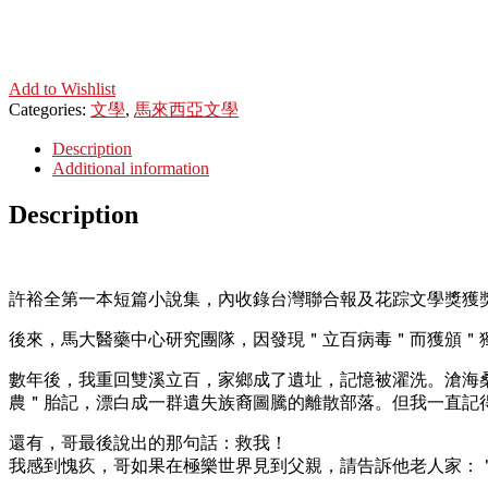
Add to Wishlist
Categories:
文學
,
馬來西亞文學
Description
Additional information
Description
許裕全第一本短篇小說集，內收錄台灣聯合報及花踪文學獎獲
後來，馬大醫藥中心研究團隊，因發現＂立百病毒＂而獲頒＂獨立
數年後，我重回雙溪立百，家鄉成了遺址，記憶被濯洗。滄海
農＂胎記，漂白成一群遺失族裔圖騰的離散部落。但我一直記
還有，哥最後說出的那句話：救我！
我感到愧疚，哥如果在極樂世界見到父親，請告訴他老人家：