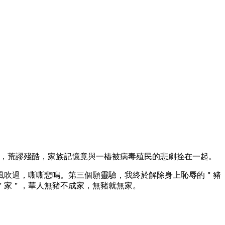
－命名，荒謬殘酷，家族記憶竟與一樁被病毒殖民的悲劇拴在一起。
風吹過，嘶嘶悲鳴。第三個願靈驗，我終於解除身上恥辱的＂豬
＂家＂，華人無豬不成家，無豬就無家。