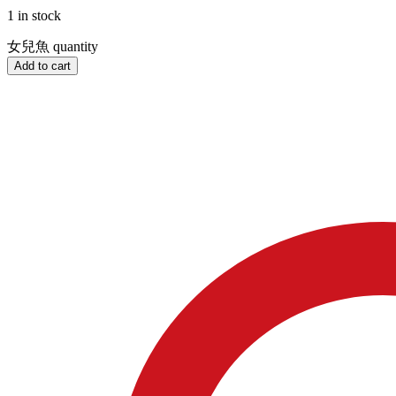
1 in stock
女兒魚 quantity
Add to cart