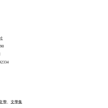
社
90
月
92334
文學
、
文學集