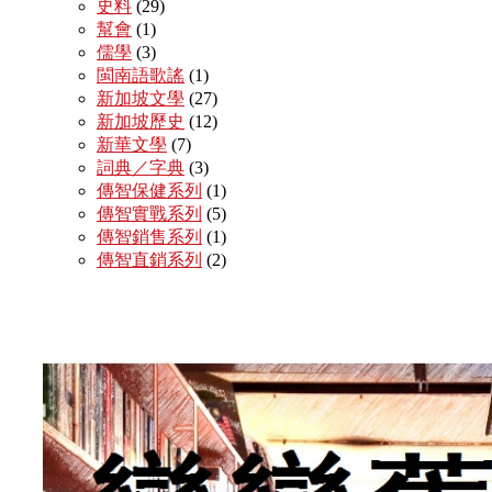
史料
(29)
幫會
(1)
儒學
(3)
閩南語歌謠
(1)
新加坡文學
(27)
新加坡歷史
(12)
新華文學
(7)
詞典／字典
(3)
傳智保健系列
(1)
傳智實戰系列
(5)
傳智銷售系列
(1)
傳智直銷系列
(2)