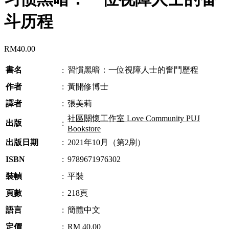
斗历程
RM
40.00
書名
習慣黑暗：一位視障人士的奮鬥歷程
:
作者
:
黃開修博士
譯者
:
張美莉
社區關懷工作室 Love Community PUJ
出版
:
Bookstore
出版日期
:
2021年10月（第2刷）
ISBN
:
9789671976302
裝幀
:
平裝
頁數
:
218頁
語言
:
簡體中文
定價
:
RM 40.00