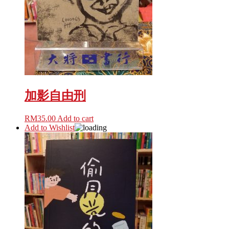
加影自由刑
RM
35.00
Add to cart
Add to Wishlist