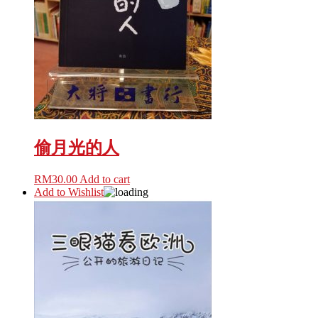
偷月光的人
RM
30.00
Add to cart
Add to Wishlist