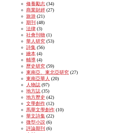
修養勵志
(34)
商業財經
(27)
旅游
(21)
期刊
(48)
法律
(3)
社會刊物
(1)
華人研究
(53)
詩集
(56)
繪本
(4)
輔導
(4)
歷史研究
(59)
東南亞、東北亞研究
(27)
東南亞華人
(20)
人物誌
(97)
地方誌
(35)
地方歷史
(42)
文學創作
(12)
馬華文學創作
(10)
華文詩集
(22)
微型小説
(6)
評論期刊
(6)