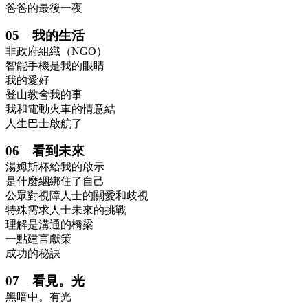
爸爸的最後一夜
05 我的生活
非政府組織（NGO）
智能手機是我的眼睛
我的愛好
登山教會我的事
我和電動火車的情意結
人生巴士啟航了
06 看到未來
湯姆斯杯給我的啟示
是什麼綑綁住了自己
公眾對視障人士的關愛和歧視
特殊需求人士未來的挑戰
理解是溝通的橋梁
一點建言獻策
成功的秘訣
07 看見。光
黑暗中。有光