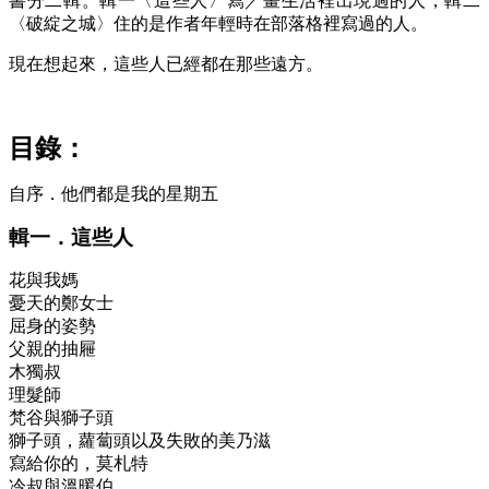
書分二輯。輯一〈這些人〉寫／畫生活裡出現過的人，輯二
〈破綻之城〉住的是作者年輕時在部落格裡寫過的人。
現在想起來，這些人已經都在那些遠方。
目錄：
自序．他們都是我的星期五
輯一．這些人
花與我媽
憂天的鄭女士
屈身的姿勢
父親的抽屜
木獨叔
理髮師
梵谷與獅子頭
獅子頭，蘿蔔頭以及失敗的美乃滋
寫給你的，莫札特
冷叔與溫暖伯