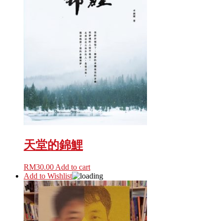
天堂的錦鯉
RM
30.00
Add to cart
Add to Wishlist