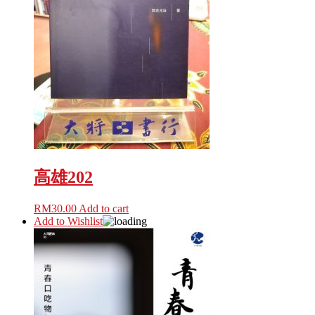
高雄202
RM
30.00
Add to cart
Add to Wishlist