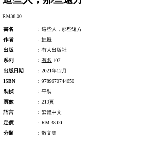
RM
38.00
書名
這些人，那些遠方
:
作者
:
抽屜
出版
:
有人出版社
系列
:
有名
107
出版日期
:
2021年12月
ISBN
:
9789670744650
裝幀
:
平裝
頁數
:
213頁
語言
:
繁體中文
定價
:
RM 38.00
分類
:
散文集