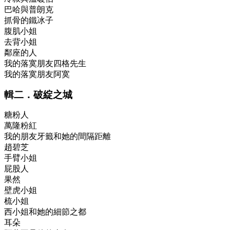
巴哈與普朗克
抓骨的鐵冰子
腹肌小姐
去背小姐
鄰座的人
我的落寞朋友四格先生
我的落寞朋友阿寞
輯二．破綻之城
糖粉人
萬隆粉紅
我的朋友牙籤和她的間隔距離
趙碧芝
手臂小姐
屁股人
果然
壁虎小姐
梳小姐
西小姐和她的細節之都
耳朵