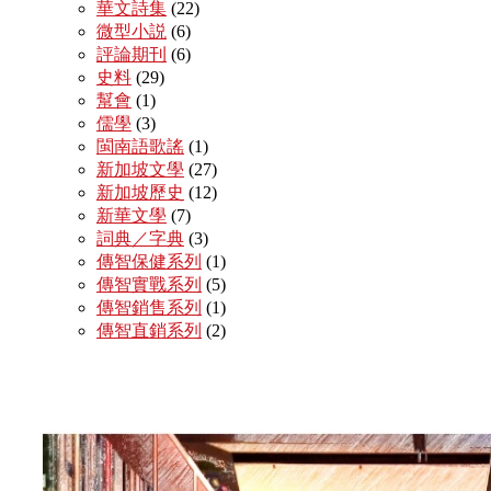
華文詩集
(22)
微型小説
(6)
評論期刊
(6)
史料
(29)
幫會
(1)
儒學
(3)
閩南語歌謠
(1)
新加坡文學
(27)
新加坡歷史
(12)
新華文學
(7)
詞典／字典
(3)
傳智保健系列
(1)
傳智實戰系列
(5)
傳智銷售系列
(1)
傳智直銷系列
(2)