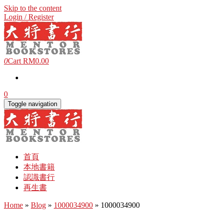
Skip to the content
Login / Register
0
Cart
RM0.00
0
Toggle navigation
首頁
本地書籍
認識書行
再生書
Home
»
Blog
»
1000034900
» 1000034900