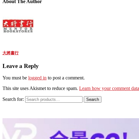
About The Author
大將書行
Leave a Reply
You must be
logged in
to post a comment.
This site uses Akismet to reduce spam.
Learn how your comment data 
Search for:
Search