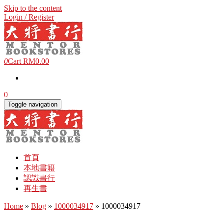
Skip to the content
Login / Register
0
Cart
RM0.00
0
Toggle navigation
首頁
本地書籍
認識書行
再生書
Home
»
Blog
»
1000034917
» 1000034917