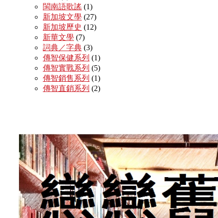
閩南語歌謠
(1)
新加坡文學
(27)
新加坡歷史
(12)
新華文學
(7)
詞典／字典
(3)
傳智保健系列
(1)
傳智實戰系列
(5)
傳智銷售系列
(1)
傳智直銷系列
(2)