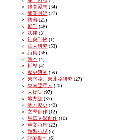
親子教養
(4)
修養勵志
(34)
商業財經
(27)
旅游
(21)
期刊
(48)
法律
(3)
社會刊物
(1)
華人研究
(53)
詩集
(56)
繪本
(4)
輔導
(4)
歷史研究
(59)
東南亞、東北亞研究
(27)
東南亞華人
(20)
人物誌
(97)
地方誌
(35)
地方歷史
(42)
文學創作
(12)
馬華文學創作
(10)
華文詩集
(22)
微型小説
(6)
評論期刊
(6)