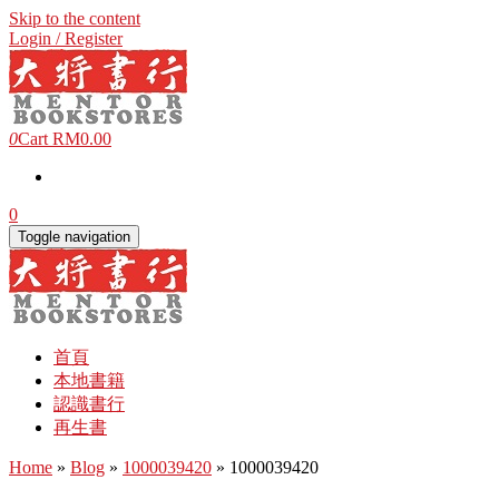
Skip to the content
Login / Register
0
Cart
RM0.00
0
Toggle navigation
首頁
本地書籍
認識書行
再生書
Home
»
Blog
»
1000039420
» 1000039420