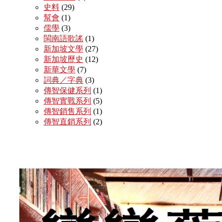
史料
(29)
幫會
(1)
儒學
(3)
閩南語歌謠
(1)
新加坡文學
(27)
新加坡歷史
(12)
新華文學
(7)
詞典／字典
(3)
傳智保健系列
(1)
傳智實戰系列
(5)
傳智銷售系列
(1)
傳智直銷系列
(2)