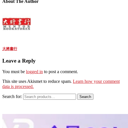
About The Author
大將書行
Leave a Reply
You must be
logged in
to post a comment.
This site uses Akismet to reduce spam.
Learn how your comment
data is processed.
Search for:
Search