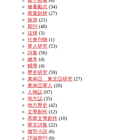
親子教養
(4)
修養勵志
(34)
商業財經
(27)
旅游
(21)
期刊
(48)
法律
(3)
社會刊物
(1)
華人研究
(53)
詩集
(56)
繪本
(4)
輔導
(4)
歷史研究
(59)
東南亞、東北亞研究
(27)
東南亞華人
(20)
人物誌
(97)
地方誌
(35)
地方歷史
(42)
文學創作
(12)
馬華文學創作
(10)
華文詩集
(22)
微型小説
(6)
評論期刊
(6)