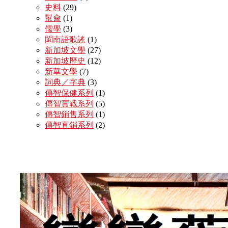
史料
(29)
幫會
(1)
儒學
(3)
閩南語歌謠
(1)
新加坡文學
(27)
新加坡歷史
(12)
新華文學
(7)
詞典／字典
(3)
傳智保健系列
(1)
傳智實戰系列
(5)
傳智銷售系列
(1)
傳智直銷系列
(2)