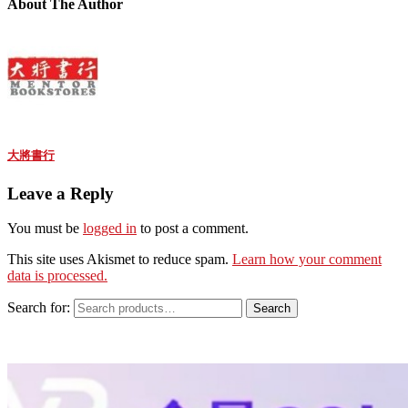
About The Author
大將書行
Leave a Reply
You must be
logged in
to post a comment.
This site uses Akismet to reduce spam.
Learn how your comment
data is processed.
Search for:
Search