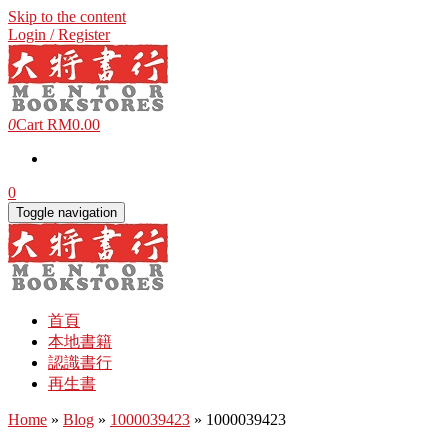
Skip to the content
Login / Register
0
Cart
RM0.00
0
Toggle navigation
首頁
本地書籍
認識書行
再生書
Home
»
Blog
»
1000039423
» 1000039423