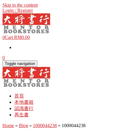
Skip to the content
Login / Register
0
Cart
RM0.00
0
Toggle navigation
首頁
本地書籍
認識書行
再生書
Home
»
Blog
»
1000044238
» 1000044238