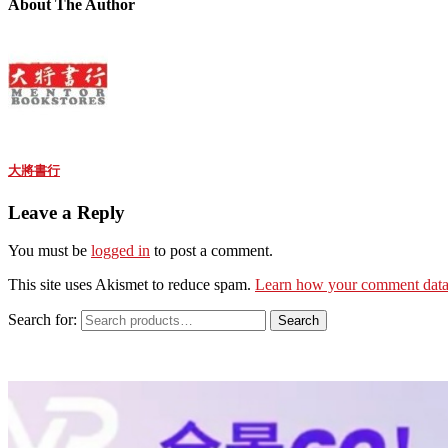
About The Author
大將書行
Leave a Reply
You must be
logged in
to post a comment.
This site uses Akismet to reduce spam.
Learn how your comment data 
Search for:
Search