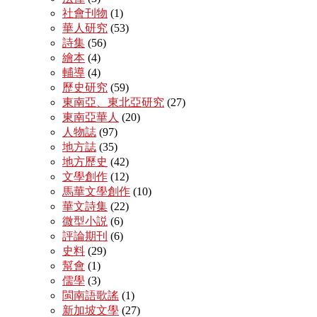
社會刊物
(1)
華人研究
(53)
詩集
(56)
繪本
(4)
輔導
(4)
歷史研究
(59)
東南亞、東北亞研究
(27)
東南亞華人
(20)
人物誌
(97)
地方誌
(35)
地方歷史
(42)
文學創作
(12)
馬華文學創作
(10)
華文詩集
(22)
微型小説
(6)
評論期刊
(6)
史料
(29)
幫會
(1)
儒學
(3)
閩南語歌謠
(1)
新加坡文學
(27)