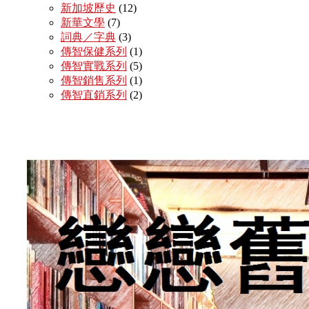
新加坡歷史
(12)
新華文學
(7)
詞典／字典
(3)
傳智保健系列
(1)
傳智實戰系列
(5)
傳智銷售系列
(1)
傳智直銷系列
(2)