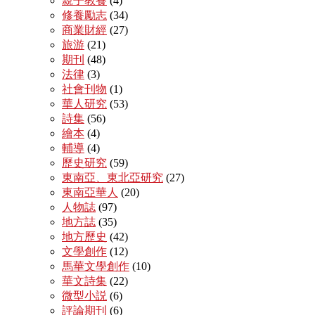
親子教養
(4)
修養勵志
(34)
商業財經
(27)
旅游
(21)
期刊
(48)
法律
(3)
社會刊物
(1)
華人研究
(53)
詩集
(56)
繪本
(4)
輔導
(4)
歷史研究
(59)
東南亞、東北亞研究
(27)
東南亞華人
(20)
人物誌
(97)
地方誌
(35)
地方歷史
(42)
文學創作
(12)
馬華文學創作
(10)
華文詩集
(22)
微型小説
(6)
評論期刊
(6)