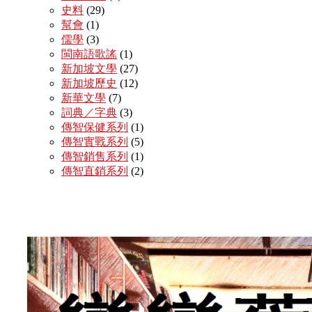
史料
(29)
幫會
(1)
儒學
(3)
閩南語歌謠
(1)
新加坡文學
(27)
新加坡歷史
(12)
新華文學
(7)
詞典／字典
(3)
傳智保健系列
(1)
傳智實戰系列
(5)
傳智銷售系列
(1)
傳智直銷系列
(2)