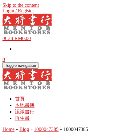
Skip to the content
Login / Register
0
Cart
RM0.00
0
Toggle navigation
首頁
本地書籍
認識書行
再生書
Home
»
Blog
»
1000047385
» 1000047385