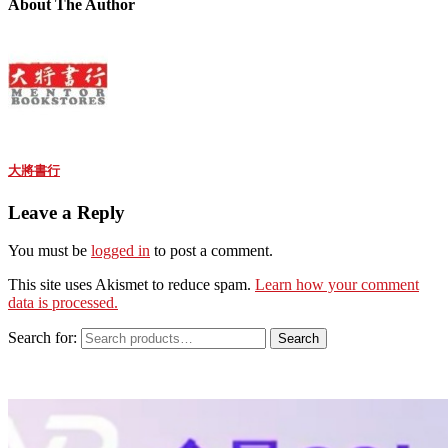
About The Author
大將書行
Leave a Reply
You must be
logged in
to post a comment.
This site uses Akismet to reduce spam.
Learn how your comment
data is processed.
Search for:
Search