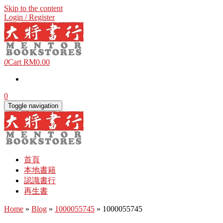
Skip to the content
Login / Register
0
Cart
RM0.00
0
Toggle navigation
首頁
本地書籍
認識書行
再生書
Home
»
Blog
»
1000055745
» 1000055745