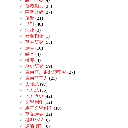
親子教養
(4)
修養勵志
(34)
商業財經
(27)
旅游
(21)
期刊
(48)
法律
(3)
社會刊物
(1)
華人研究
(53)
詩集
(56)
繪本
(4)
輔導
(4)
歷史研究
(59)
東南亞、東北亞研究
(27)
東南亞華人
(20)
人物誌
(97)
地方誌
(35)
地方歷史
(42)
文學創作
(12)
馬華文學創作
(10)
華文詩集
(22)
微型小説
(6)
評論期刊
(6)