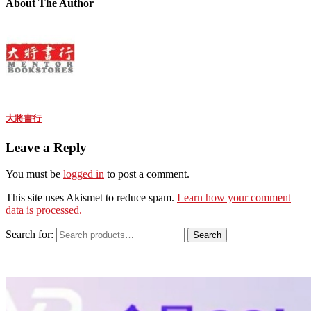
About The Author
大將書行
Leave a Reply
You must be
logged in
to post a comment.
This site uses Akismet to reduce spam.
Learn how your comment
data is processed.
Search for:
Search