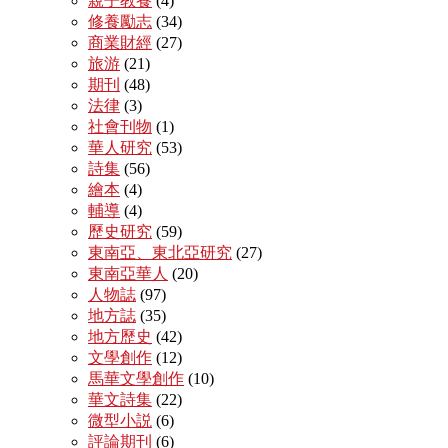
親子教養
(4)
修養勵志
(34)
商業財經
(27)
旅游
(21)
期刊
(48)
法律
(3)
社會刊物
(1)
華人研究
(53)
詩集
(56)
繪本
(4)
輔導
(4)
歷史研究
(59)
東南亞、東北亞研究
(27)
東南亞華人
(20)
人物誌
(97)
地方誌
(35)
地方歷史
(42)
文學創作
(12)
馬華文學創作
(10)
華文詩集
(22)
微型小説
(6)
評論期刊
(6)