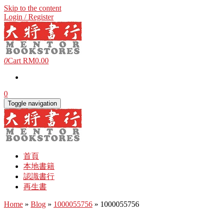
Skip to the content
Login / Register
0
Cart
RM0.00
0
Toggle navigation
首頁
本地書籍
認識書行
再生書
Home
»
Blog
»
1000055756
» 1000055756