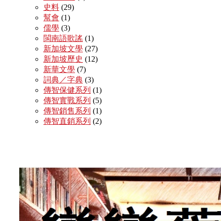
史料
(29)
幫會
(1)
儒學
(3)
閩南語歌謠
(1)
新加坡文學
(27)
新加坡歷史
(12)
新華文學
(7)
詞典／字典
(3)
傳智保健系列
(1)
傳智實戰系列
(5)
傳智銷售系列
(1)
傳智直銷系列
(2)