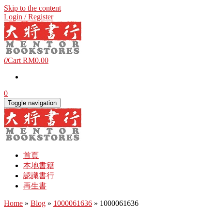
Skip to the content
Login / Register
0
Cart
RM0.00
0
Toggle navigation
首頁
本地書籍
認識書行
再生書
Home
»
Blog
»
1000061636
» 1000061636