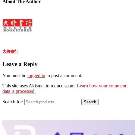
About The Author
大將書行
Leave a Reply
You must be
logged in
to post a comment.
This site uses Akismet to reduce spam.
Learn how your comment
data is processed.
Search for:
Search