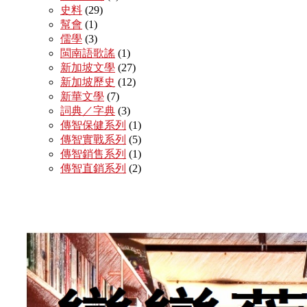
史料
(29)
幫會
(1)
儒學
(3)
閩南語歌謠
(1)
新加坡文學
(27)
新加坡歷史
(12)
新華文學
(7)
詞典／字典
(3)
傳智保健系列
(1)
傳智實戰系列
(5)
傳智銷售系列
(1)
傳智直銷系列
(2)