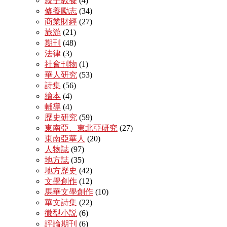
親子教養
(4)
修養勵志
(34)
商業財經
(27)
旅游
(21)
期刊
(48)
法律
(3)
社會刊物
(1)
華人研究
(53)
詩集
(56)
繪本
(4)
輔導
(4)
歷史研究
(59)
東南亞、東北亞研究
(27)
東南亞華人
(20)
人物誌
(97)
地方誌
(35)
地方歷史
(42)
文學創作
(12)
馬華文學創作
(10)
華文詩集
(22)
微型小説
(6)
評論期刊
(6)