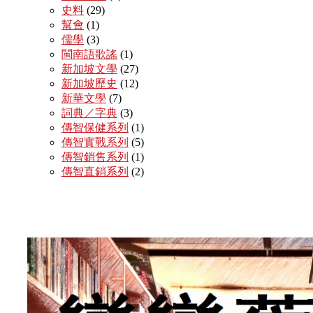
史料
(29)
幫會
(1)
儒學
(3)
閩南語歌謠
(1)
新加坡文學
(27)
新加坡歷史
(12)
新華文學
(7)
詞典／字典
(3)
傳智保健系列
(1)
傳智實戰系列
(5)
傳智銷售系列
(1)
傳智直銷系列
(2)