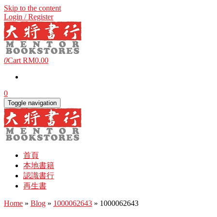
Skip to the content
Login / Register
0
Cart
RM0.00
0
Toggle navigation
首頁
本地書籍
認識書行
再生書
Home
»
Blog
»
1000062643
» 1000062643