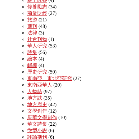
親子教養
(4)
修養勵志
(34)
商業財經
(27)
旅游
(21)
期刊
(48)
法律
(3)
社會刊物
(1)
華人研究
(53)
詩集
(56)
繪本
(4)
輔導
(4)
歷史研究
(59)
東南亞、東北亞研究
(27)
東南亞華人
(20)
人物誌
(97)
地方誌
(35)
地方歷史
(42)
文學創作
(12)
馬華文學創作
(10)
華文詩集
(22)
微型小説
(6)
評論期刊
(6)