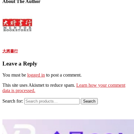
About The Author
大將書行
Leave a Reply
You must be
logged in
to post a comment.
This site uses Akismet to reduce spam.
Learn how your comment
data is processed.
Search for:
Search