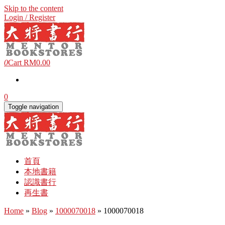
Skip to the content
Login / Register
0
Cart
RM0.00
0
Toggle navigation
首頁
本地書籍
認識書行
再生書
Home
»
Blog
»
1000070018
» 1000070018