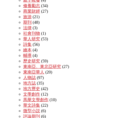
親子教養
(4)
修養勵志
(34)
商業財經
(27)
旅游
(21)
期刊
(48)
法律
(3)
社會刊物
(1)
華人研究
(53)
詩集
(56)
繪本
(4)
輔導
(4)
歷史研究
(59)
東南亞、東北亞研究
(27)
東南亞華人
(20)
人物誌
(97)
地方誌
(35)
地方歷史
(42)
文學創作
(12)
馬華文學創作
(10)
華文詩集
(22)
微型小説
(6)
評論期刊
(6)