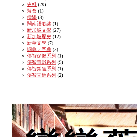
史料
(29)
幫會
(1)
儒學
(3)
閩南語歌謠
(1)
新加坡文學
(27)
新加坡歷史
(12)
新華文學
(7)
詞典／字典
(3)
傳智保健系列
(1)
傳智實戰系列
(5)
傳智銷售系列
(1)
傳智直銷系列
(2)