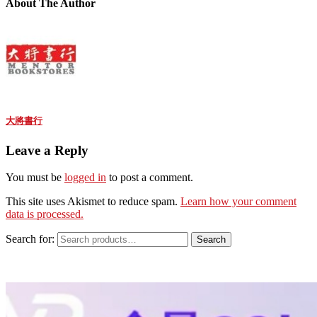
About The Author
大將書行
Leave a Reply
You must be
logged in
to post a comment.
This site uses Akismet to reduce spam.
Learn how your comment
data is processed.
Search for:
Search