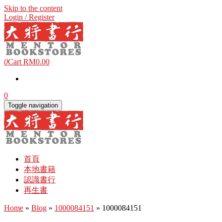
Skip to the content
Login / Register
0
Cart
RM0.00
0
Toggle navigation
首頁
本地書籍
認識書行
再生書
Home
»
Blog
»
1000084151
» 1000084151