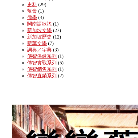
史料
(29)
幫會
(1)
儒學
(3)
閩南語歌謠
(1)
新加坡文學
(27)
新加坡歷史
(12)
新華文學
(7)
詞典／字典
(3)
傳智保健系列
(1)
傳智實戰系列
(5)
傳智銷售系列
(1)
傳智直銷系列
(2)