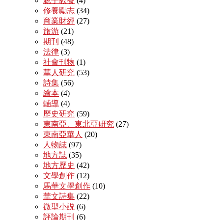
親子教養
(4)
修養勵志
(34)
商業財經
(27)
旅游
(21)
期刊
(48)
法律
(3)
社會刊物
(1)
華人研究
(53)
詩集
(56)
繪本
(4)
輔導
(4)
歷史研究
(59)
東南亞、東北亞研究
(27)
東南亞華人
(20)
人物誌
(97)
地方誌
(35)
地方歷史
(42)
文學創作
(12)
馬華文學創作
(10)
華文詩集
(22)
微型小説
(6)
評論期刊
(6)