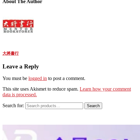
About The Author
大將書行
Leave a Reply
You must be
logged in
to post a comment.
This site uses Akismet to reduce spam.
Learn how your comment
data is processed.
Search for:
Search