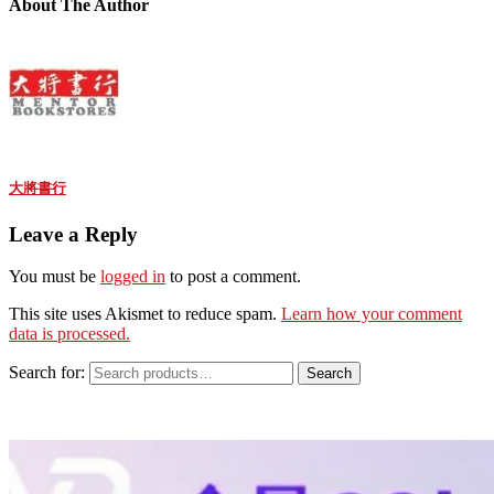
About The Author
大將書行
Leave a Reply
You must be
logged in
to post a comment.
This site uses Akismet to reduce spam.
Learn how your comment
data is processed.
Search for:
Search