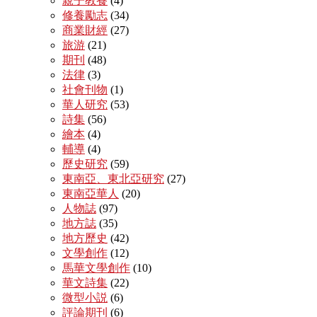
親子教養
(4)
修養勵志
(34)
商業財經
(27)
旅游
(21)
期刊
(48)
法律
(3)
社會刊物
(1)
華人研究
(53)
詩集
(56)
繪本
(4)
輔導
(4)
歷史研究
(59)
東南亞、東北亞研究
(27)
東南亞華人
(20)
人物誌
(97)
地方誌
(35)
地方歷史
(42)
文學創作
(12)
馬華文學創作
(10)
華文詩集
(22)
微型小説
(6)
評論期刊
(6)