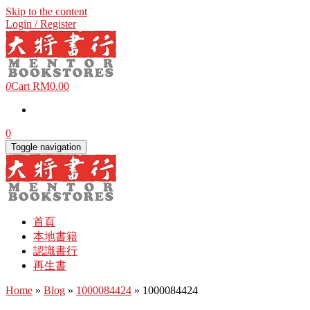
Skip to the content
Login / Register
0
Cart
RM0.00
0
Toggle navigation
首頁
本地書籍
認識書行
再生書
Home
»
Blog
»
1000084424
» 1000084424