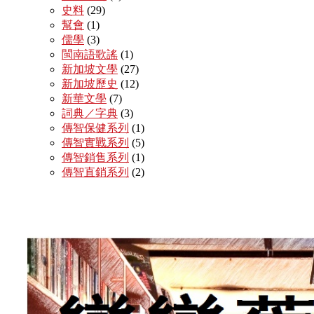
史料
(29)
幫會
(1)
儒學
(3)
閩南語歌謠
(1)
新加坡文學
(27)
新加坡歷史
(12)
新華文學
(7)
詞典／字典
(3)
傳智保健系列
(1)
傳智實戰系列
(5)
傳智銷售系列
(1)
傳智直銷系列
(2)