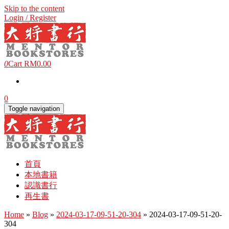
Skip to the content
Login / Register
0
Cart
RM0.00
0
Toggle navigation
首頁
本地書籍
認識書行
再生書
Home
»
Blog
»
2024-03-17-09-51-20-304
» 2024-03-17-09-51-20-
304