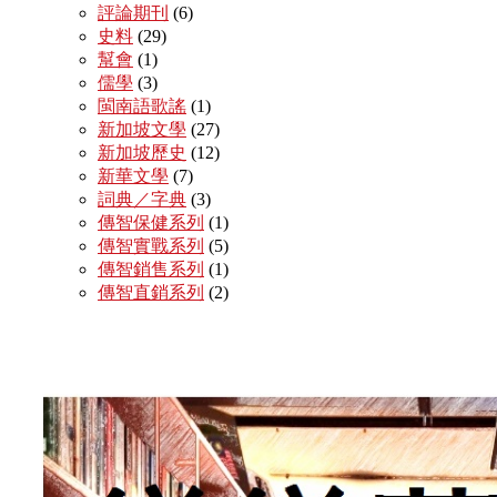
評論期刊
(6)
史料
(29)
幫會
(1)
儒學
(3)
閩南語歌謠
(1)
新加坡文學
(27)
新加坡歷史
(12)
新華文學
(7)
詞典／字典
(3)
傳智保健系列
(1)
傳智實戰系列
(5)
傳智銷售系列
(1)
傳智直銷系列
(2)