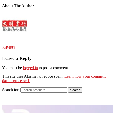
About The Author
大將書行
Leave a Reply
You must be
logged in
to post a comment.
This site uses Akismet to reduce spam.
Learn how your comment
data is processed.
Search for:
Search