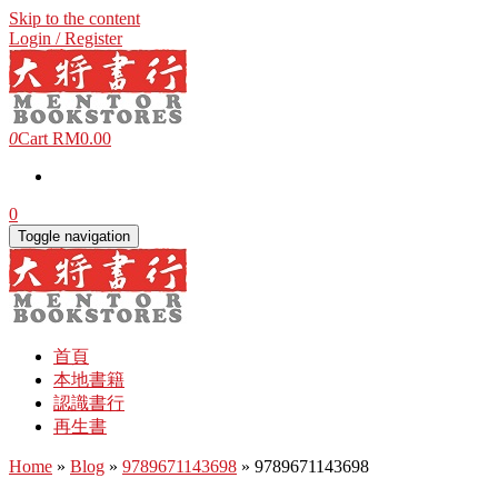
Skip to the content
Login / Register
0
Cart
RM0.00
0
Toggle navigation
首頁
本地書籍
認識書行
再生書
Home
»
Blog
»
9789671143698
» 9789671143698