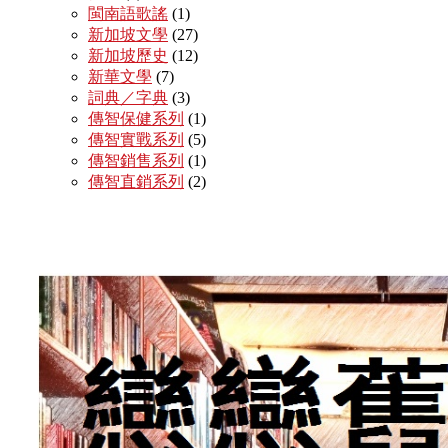
閩南語歌謠
(1)
新加坡文學
(27)
新加坡歷史
(12)
新華文學
(7)
詞典／字典
(3)
傳智保健系列
(1)
傳智實戰系列
(5)
傳智銷售系列
(1)
傳智直銷系列
(2)