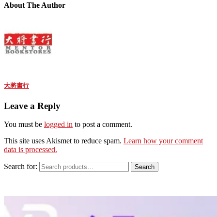
About The Author
大將書行
Leave a Reply
You must be
logged in
to post a comment.
This site uses Akismet to reduce spam.
Learn how your comment
data is processed.
Search for:
Search