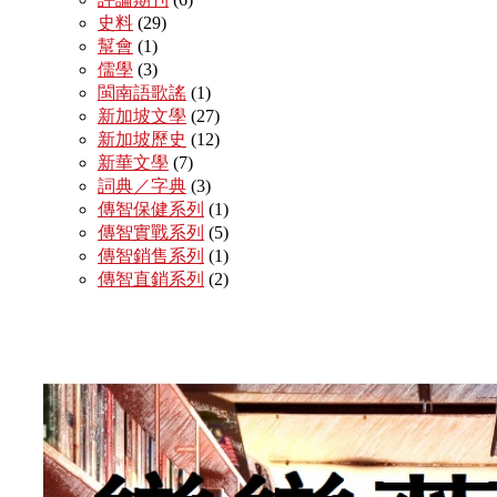
史料
(29)
幫會
(1)
儒學
(3)
閩南語歌謠
(1)
新加坡文學
(27)
新加坡歷史
(12)
新華文學
(7)
詞典／字典
(3)
傳智保健系列
(1)
傳智實戰系列
(5)
傳智銷售系列
(1)
傳智直銷系列
(2)