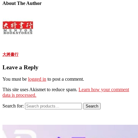
About The Author
大將書行
Leave a Reply
You must be
logged in
to post a comment.
This site uses Akismet to reduce spam.
Learn how your comment
data is processed.
Search for:
Search