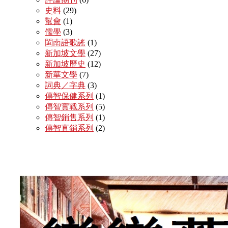
史料
(29)
幫會
(1)
儒學
(3)
閩南語歌謠
(1)
新加坡文學
(27)
新加坡歷史
(12)
新華文學
(7)
詞典／字典
(3)
傳智保健系列
(1)
傳智實戰系列
(5)
傳智銷售系列
(1)
傳智直銷系列
(2)