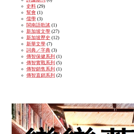
史料
(29)
幫會
(1)
儒學
(3)
閩南語歌謠
(1)
新加坡文學
(27)
新加坡歷史
(12)
新華文學
(7)
詞典／字典
(3)
傳智保健系列
(1)
傳智實戰系列
(5)
傳智銷售系列
(1)
傳智直銷系列
(2)