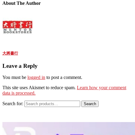
About The Author
大將書行
Leave a Reply
You must be
logged in
to post a comment.
This site uses Akismet to reduce spam.
Learn how your comment
data is processed.
Search for:
Search