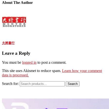
About The Author
大將書行
Leave a Reply
You must be
logged in
to post a comment.
This site uses Akismet to reduce spam.
Learn how your comment
data is processed.
Search for:
Search