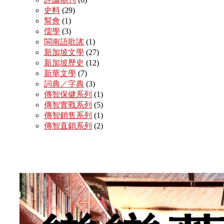
史料
(29)
幫會
(1)
儒學
(3)
閩南語歌謠
(1)
新加坡文學
(27)
新加坡歷史
(12)
新華文學
(7)
詞典／字典
(3)
傳智保健系列
(1)
傳智實戰系列
(5)
傳智銷售系列
(1)
傳智直銷系列
(2)