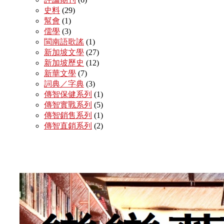
史料
(29)
幫會
(1)
儒學
(3)
閩南語歌謠
(1)
新加坡文學
(27)
新加坡歷史
(12)
新華文學
(7)
詞典／字典
(3)
傳智保健系列
(1)
傳智實戰系列
(5)
傳智銷售系列
(1)
傳智直銷系列
(2)