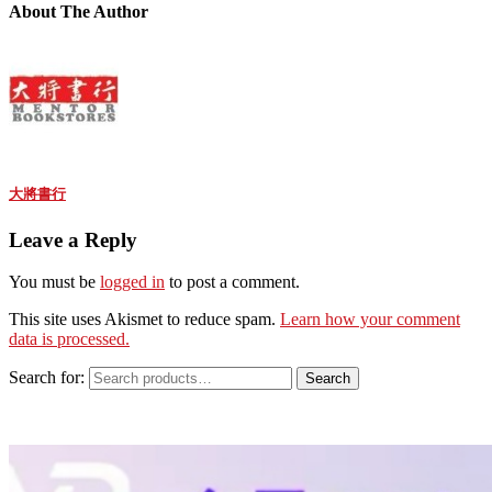
About The Author
大將書行
Leave a Reply
You must be
logged in
to post a comment.
This site uses Akismet to reduce spam.
Learn how your comment
data is processed.
Search for:
Search