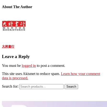
About The Author
大將書行
Leave a Reply
You must be
logged in
to post a comment.
This site uses Akismet to reduce spam.
Learn how your comment
data is processed.
Search for:
Search