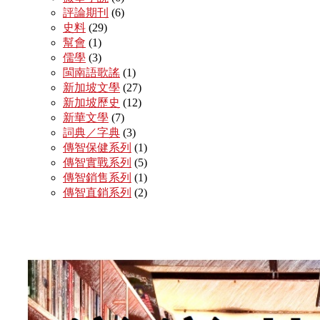
評論期刊
(6)
史料
(29)
幫會
(1)
儒學
(3)
閩南語歌謠
(1)
新加坡文學
(27)
新加坡歷史
(12)
新華文學
(7)
詞典／字典
(3)
傳智保健系列
(1)
傳智實戰系列
(5)
傳智銷售系列
(1)
傳智直銷系列
(2)