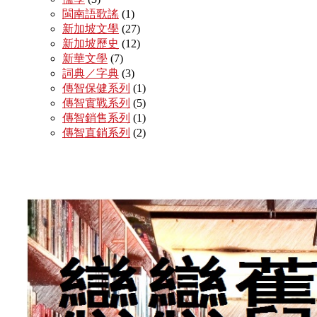
閩南語歌謠
(1)
新加坡文學
(27)
新加坡歷史
(12)
新華文學
(7)
詞典／字典
(3)
傳智保健系列
(1)
傳智實戰系列
(5)
傳智銷售系列
(1)
傳智直銷系列
(2)