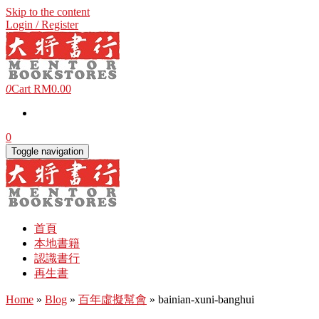
Skip to the content
Login / Register
0
Cart
RM0.00
0
Toggle navigation
首頁
本地書籍
認識書行
再生書
Home
»
Blog
»
百年虛擬幫會
» bainian-xuni-banghui