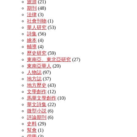
旅游
(21)
期刊
(48)
法律
(3)
社會刊物
(1)
華人研究
(53)
詩集
(56)
繪本
(4)
輔導
(4)
歷史研究
(59)
東南亞、東北亞研究
(27)
東南亞華人
(20)
人物誌
(97)
地方誌
(37)
地方歷史
(43)
文學創作
(12)
馬華文學創作
(10)
華文詩集
(22)
微型小説
(6)
評論期刊
(6)
史料
(29)
幫會
(1)
儒學
(3)