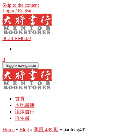
Skip to the content
Login / Register
0
Cart
RM0.00
0
Toggle navigation
首頁
本地書籍
認識書行
再生書
Home
»
Blog
»
蕉風 489 期
» jiaofeng495