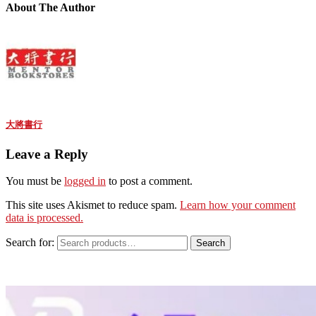
About The Author
大將書行
Leave a Reply
You must be
logged in
to post a comment.
This site uses Akismet to reduce spam.
Learn how your comment
data is processed.
Search for:
Search