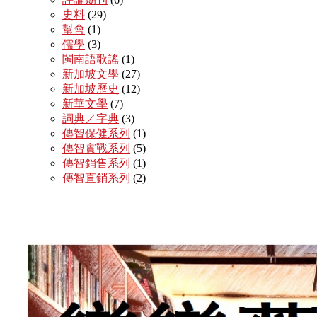
史料
(29)
幫會
(1)
儒學
(3)
閩南語歌謠
(1)
新加坡文學
(27)
新加坡歷史
(12)
新華文學
(7)
詞典／字典
(3)
傳智保健系列
(1)
傳智實戰系列
(5)
傳智銷售系列
(1)
傳智直銷系列
(2)