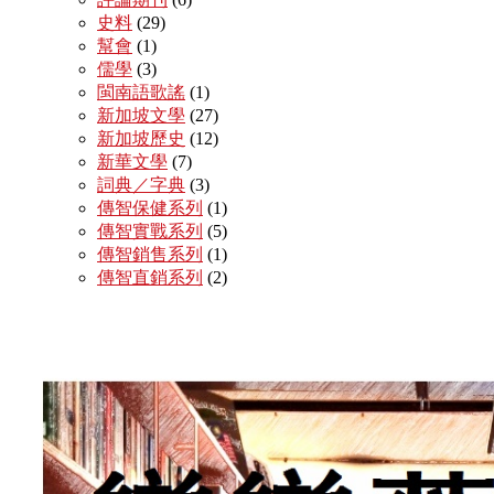
史料
(29)
幫會
(1)
儒學
(3)
閩南語歌謠
(1)
新加坡文學
(27)
新加坡歷史
(12)
新華文學
(7)
詞典／字典
(3)
傳智保健系列
(1)
傳智實戰系列
(5)
傳智銷售系列
(1)
傳智直銷系列
(2)