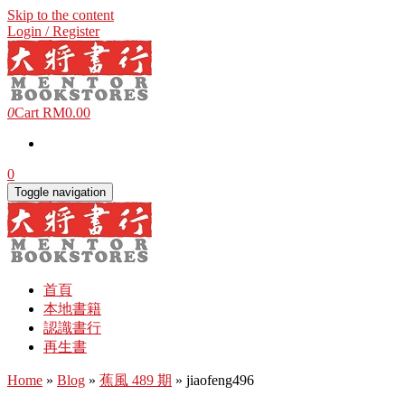
Skip to the content
Login / Register
0
Cart
RM0.00
0
Toggle navigation
首頁
本地書籍
認識書行
再生書
Home
»
Blog
»
蕉風 489 期
» jiaofeng496