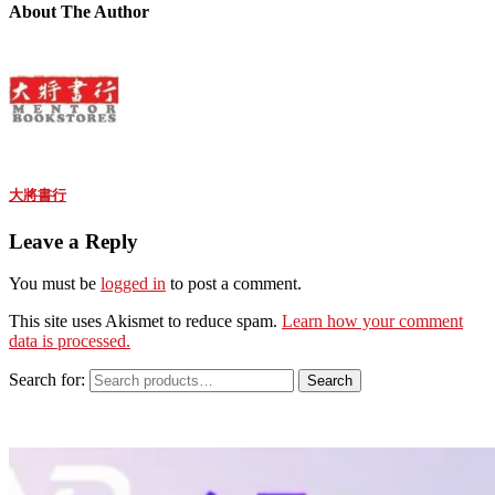
About The Author
大將書行
Leave a Reply
You must be
logged in
to post a comment.
This site uses Akismet to reduce spam.
Learn how your comment
data is processed.
Search for:
Search