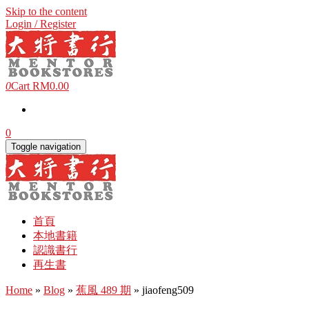
Skip to the content
Login / Register
0
Cart
RM0.00
0
Toggle navigation
首頁
本地書籍
認識書行
再生書
Home
»
Blog
»
蕉風 489 期
» jiaofeng509