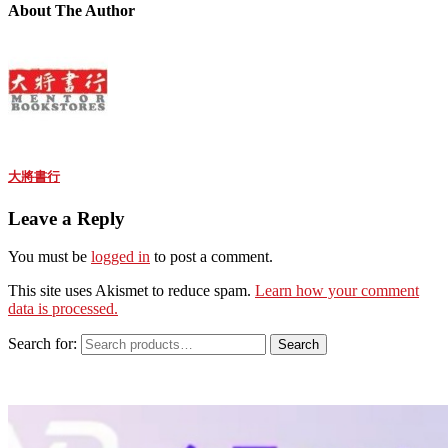
About The Author
大將書行
Leave a Reply
You must be
logged in
to post a comment.
This site uses Akismet to reduce spam.
Learn how your comment
data is processed.
Search for:
Search