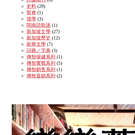
史料
(29)
幫會
(1)
儒學
(3)
閩南語歌謠
(1)
新加坡文學
(27)
新加坡歷史
(12)
新華文學
(7)
詞典／字典
(3)
傳智保健系列
(1)
傳智實戰系列
(5)
傳智銷售系列
(1)
傳智直銷系列
(2)