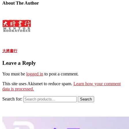
About The Author
大將書行
Leave a Reply
You must be
logged in
to post a comment.
This site uses Akismet to reduce spam.
Learn how your comment
data is processed.
Search for:
Search