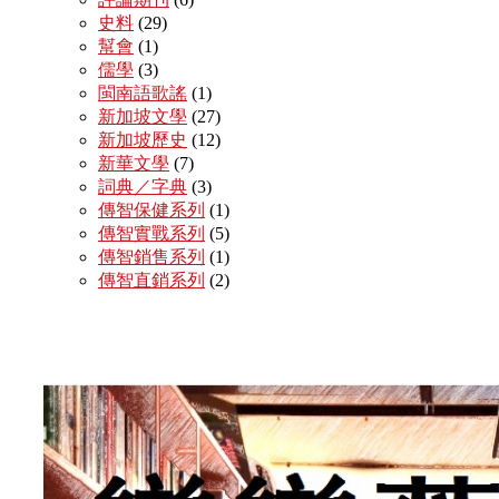
史料
(29)
幫會
(1)
儒學
(3)
閩南語歌謠
(1)
新加坡文學
(27)
新加坡歷史
(12)
新華文學
(7)
詞典／字典
(3)
傳智保健系列
(1)
傳智實戰系列
(5)
傳智銷售系列
(1)
傳智直銷系列
(2)