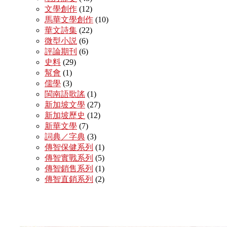
文學創作
(12)
馬華文學創作
(10)
華文詩集
(22)
微型小説
(6)
評論期刊
(6)
史料
(29)
幫會
(1)
儒學
(3)
閩南語歌謠
(1)
新加坡文學
(27)
新加坡歷史
(12)
新華文學
(7)
詞典／字典
(3)
傳智保健系列
(1)
傳智實戰系列
(5)
傳智銷售系列
(1)
傳智直銷系列
(2)