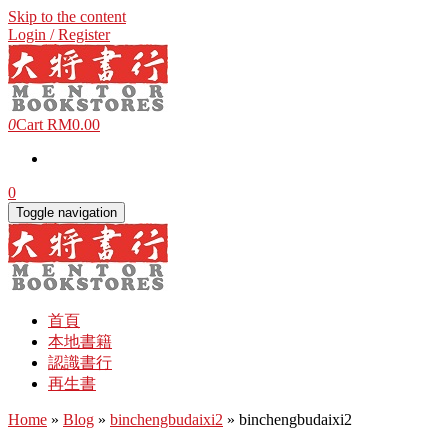
Skip to the content
Login / Register
0
Cart
RM0.00
0
Toggle navigation
首頁
本地書籍
認識書行
再生書
Home
»
Blog
»
binchengbudaixi2
» binchengbudaixi2