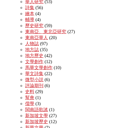
華人研究
(53)
詩集
(56)
繪本
(4)
輔導
(4)
歷史研究
(59)
東南亞、東北亞研究
(27)
東南亞華人
(20)
人物誌
(97)
地方誌
(35)
地方歷史
(42)
文學創作
(12)
馬華文學創作
(10)
華文詩集
(22)
微型小説
(6)
評論期刊
(6)
史料
(29)
幫會
(1)
儒學
(3)
閩南語歌謠
(1)
新加坡文學
(27)
新加坡歷史
(12)
新華文學
(7)