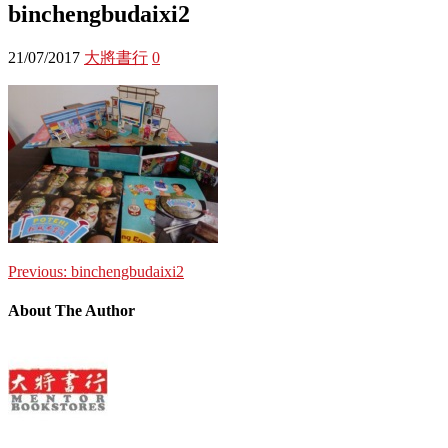
binchengbudaixi2
21/07/2017
大將書行
0
Previous:
binchengbudaixi2
About The Author