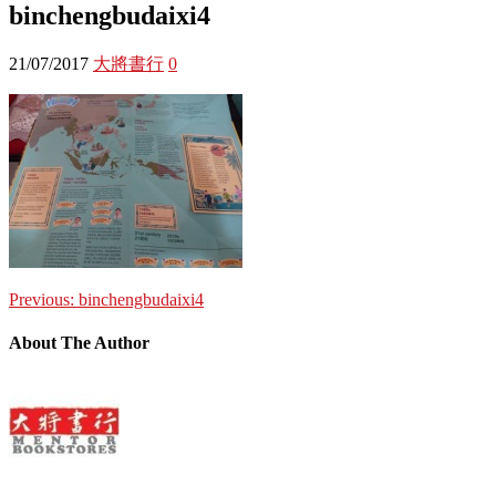
binchengbudaixi4
21/07/2017
大將書行
0
Previous:
binchengbudaixi4
About The Author