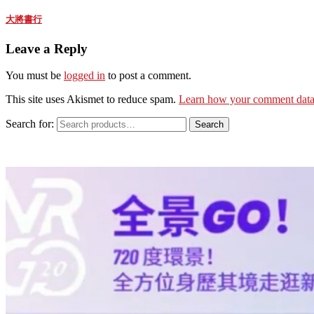
大將書行
Leave a Reply
You must be
logged in
to post a comment.
This site uses Akismet to reduce spam.
Learn how your comment data 
Search for:
Search