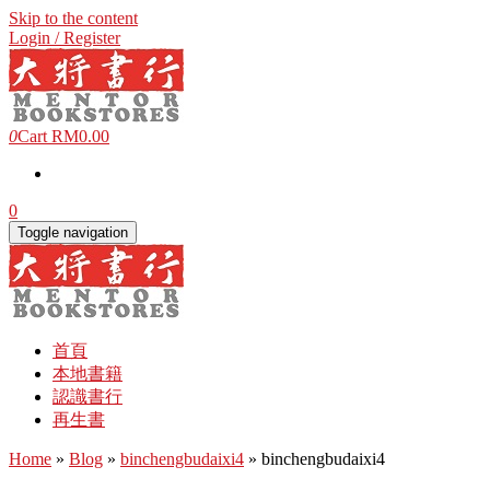
Skip to the content
Login / Register
0
Cart
RM0.00
0
Toggle navigation
首頁
本地書籍
認識書行
再生書
Home
»
Blog
»
binchengbudaixi4
» binchengbudaixi4